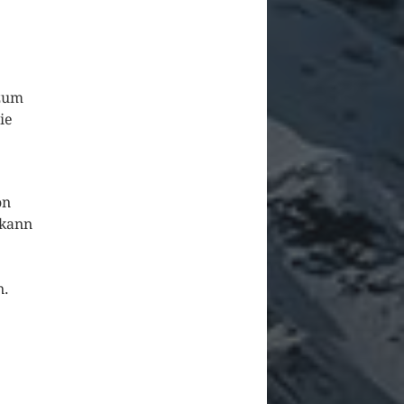
 zum
ie
on
 kann
n.