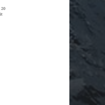
 20
it