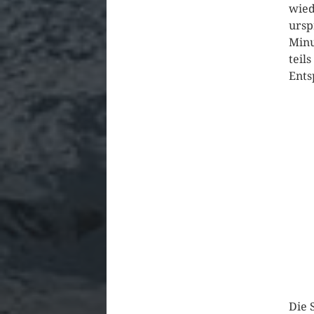
wied
ursp
Minu
teil
Ents
Die 