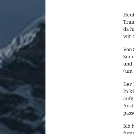
Heut
Trai
da h
wir 
Von 
Sonn
und 
(um 
Der 
In R
aufg
Anst
pass
Ich 
fumm