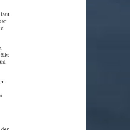
 laut
ber
en
n
ölkt
ühl
en.
en
r den