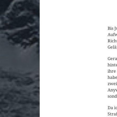
Bis 
Aufw
Rich
Gelä
Gera
hint
ihre
habe
zwei
Anyw
sond
Da i
Stra