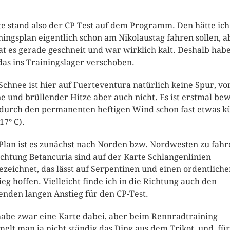
e stand also der CP Test auf dem Programm. Den hätte ich
ningsplan eigentlich schon am Nikolaustag fahren sollen, a
at es gerade geschneit und war wirklich kalt. Deshalb hab
das ins Trainingslager verschoben.
Schnee ist hier auf Fuerteventura natürlich keine Spur, vo
e und brüllender Hitze aber auch nicht. Es ist erstmal bew
durch den permanenten heftigen Wind schon fast etwas k
17° C).
Plan ist es zunächst nach Norden bzw. Nordwesten zu fahr
ichtung Betancuria sind auf der Karte Schlangenlinien
ezeichnet, das lässt auf Serpentinen und einen ordentlich
ieg hoffen. Vielleicht finde ich in die Richtung auch den
enden langen Anstieg für den CP-Test.
habe zwar eine Karte dabei, aber beim Rennradtraining
elt man ja nicht ständig das Ding aus dem Trikot, und fü