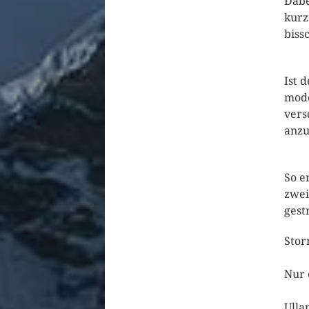
Dabe
kurz
biss
Ist 
mode
vers
anzu
So e
zwei
gest
Stor
Nur
Ulla