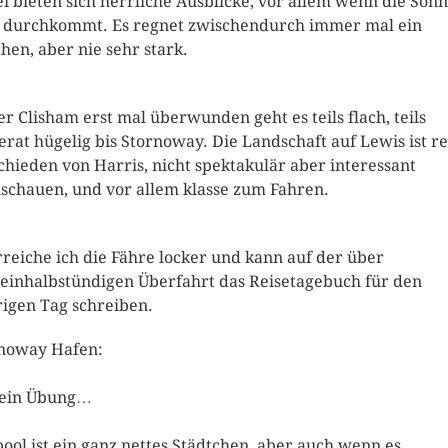
i bieten sich herrliche Ausblicke, vor allem wenn die Son
 durchkommt. Es regnet zwischendurch immer mal ein
chen, aber nie sehr stark.
der Clisham erst mal überwunden geht es teils flach, teils
rat hügelig bis Stornoway. Die Landschaft auf Lewis ist r
chieden von Harris, nicht spektakulär aber interessant
schauen, und vor allem klasse zum Fahren.
rreiche ich die Fähre locker und kann auf der über
einhalbstündigen Überfahrt das Reisetagebuch für den
rigen Tag schreiben.
noway Hafen:
 ein Übung…
pool ist ein ganz nettes Städtchen, aber auch wenn es