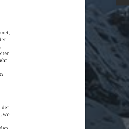
hnet,
der
,
eiter
mehr
rn
, der
b, wo
 den