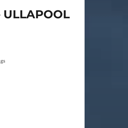
– ULLAPOOL
ags