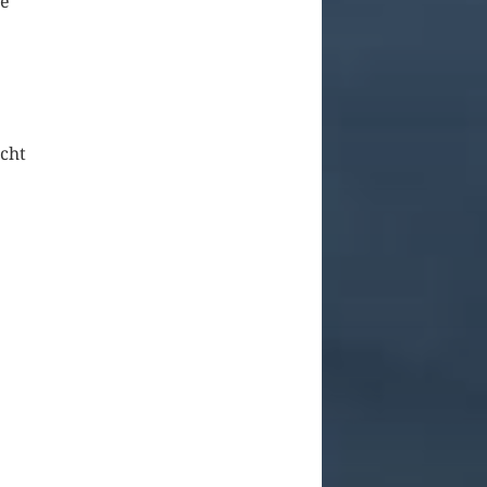
ne
echt