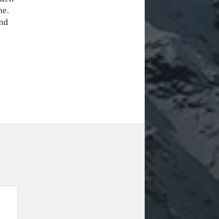
ne.
und