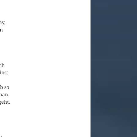
ay,
en
ch
dost
b so
 man
geht.