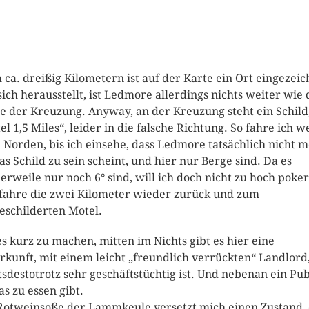
 ca. dreißig Kilometern ist auf der Karte ein Ort eingezeic
sich herausstellt, ist Ledmore allerdings nichts weiter wie 
 der Kreuzung. Anyway, an der Kreuzung steht ein Schild
el 1,5 Miles“, leider in die falsche Richtung. So fahre ich w
 Norden, bis ich einsehe, dass Ledmore tatsächlich nicht 
das Schild zu sein scheint, und hier nur Berge sind. Da es
lerweile nur noch 6° sind, will ich doch nicht zu hoch poke
fahre die zwei Kilometer wieder zurück und zum
eschilderten Motel.
s kurz zu machen, mitten im Nichts gibt es hier eine
rkunft, mit einem leicht „freundlich verrückten“ Landlord
tsdestotrotz sehr geschäftstüchtig ist. Und nebenan ein Pu
as zu essen gibt.
Rotweinsoße der Lammkeule versetzt mich einen Zustand,