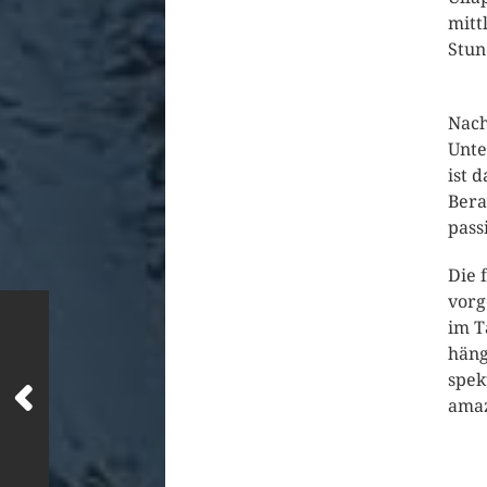
mitt
Stun
Nach
Unte
ist 
Bera
pass
Die 
vorg
im T
häng
spek
amaz