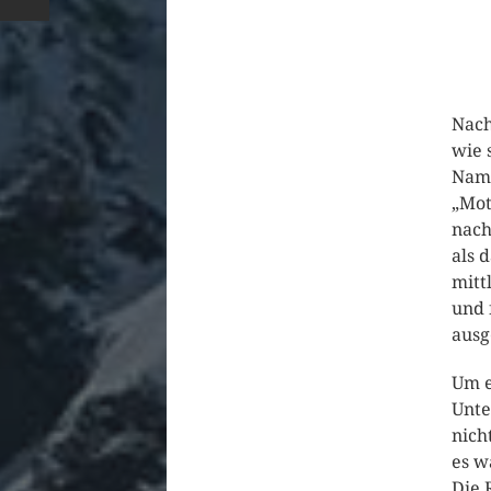
Nach
wie 
Name
„Mot
nach
als 
mitt
und 
ausg
Um e
Unte
nich
es w
Die 