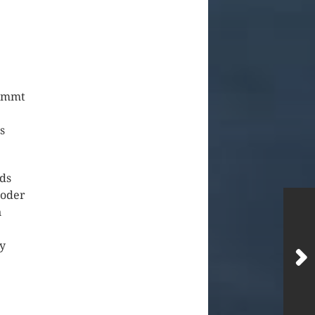
kommt
s
nds
 oder
n
ly