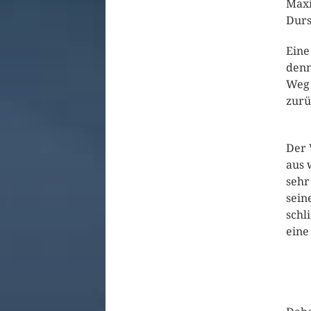
Maxi
Durs
Eine
denn
Weg 
zurü
Der 
aus 
sehr
sein
schl
eine