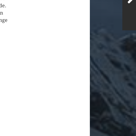
de.
nn
ange