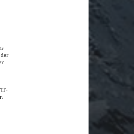
us
 der
er
 TF-
ön