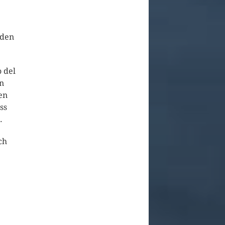
iden
 del
en
en
ss
.
ch