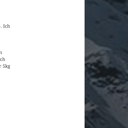
. Ich
n
och
r 5kg