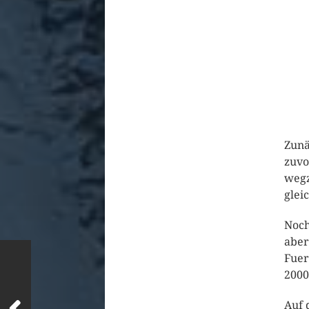
Zunä
zuvo
wegz
glei
Noch
aber
Fuer
2000
Auf 