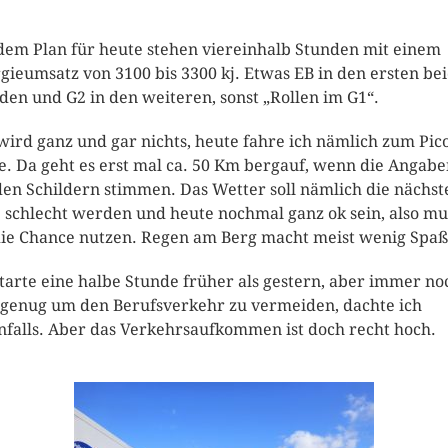
dem Plan für heute stehen viereinhalb Stunden mit einem
gieumsatz von 3100 bis 3300 kj. Etwas EB in den ersten be
den und G2 in den weiteren, sonst „Rollen im G1“.
wird ganz und gar nichts, heute fahre ich nämlich zum Pico
e. Da geht es erst mal ca. 50 Km bergauf, wenn die Angab
den Schildern stimmen. Das Wetter soll nämlich die nächst
 schlecht werden und heute nochmal ganz ok sein, also mu
die Chance nutzen. Regen am Berg macht meist wenig Spaß
starte eine halbe Stunde früher als gestern, aber immer no
 genug um den Berufsverkehr zu vermeiden, dachte ich
nfalls. Aber das Verkehrsaufkommen ist doch recht hoch.