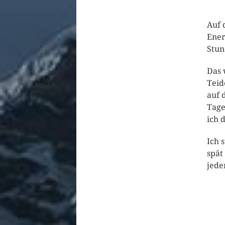
Auf 
Ener
Stun
Das 
Teid
auf 
Tage
ich 
Ich 
spät
jede