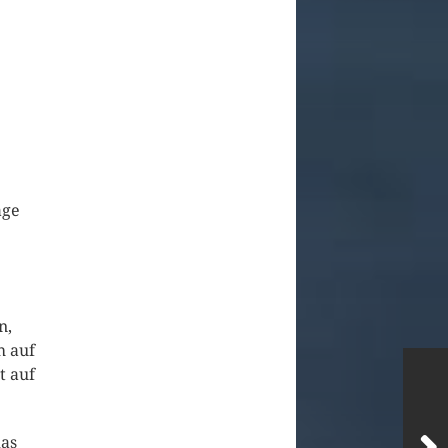
age
n,
h auf
t auf
das