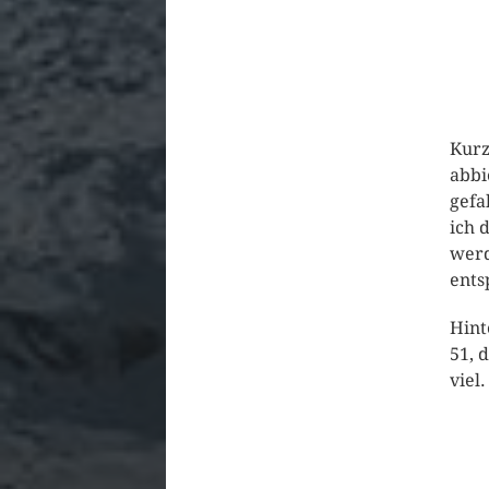
Kurz
abbi
gefa
ich 
werd
ents
Hint
51, 
viel.