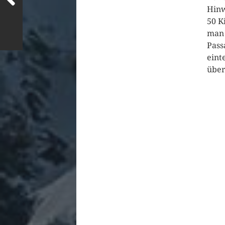
Hinw
50 K
man 
Pass
eint
über