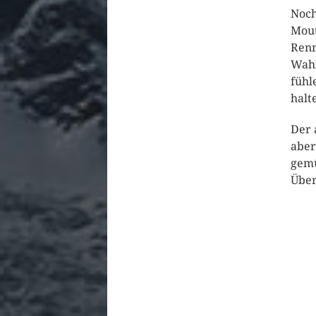
Noch
Mout
Renn
Wahr
fühl
halt
Der 
aber
gemü
Über