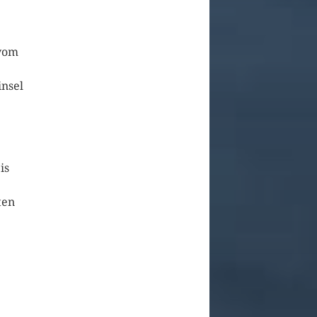
 vom
insel
is
ten