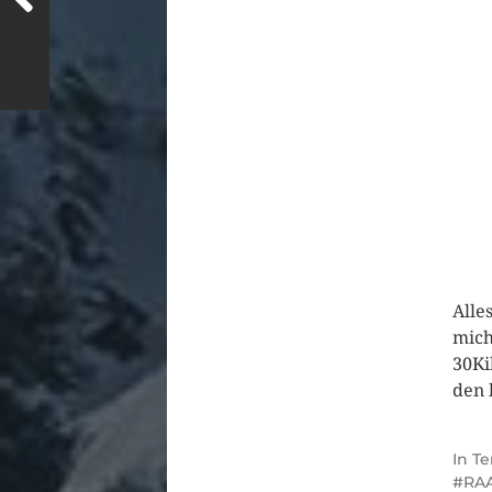
Alle
mich
30Ki
den 
In
Te
RAA