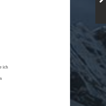
e ich
n