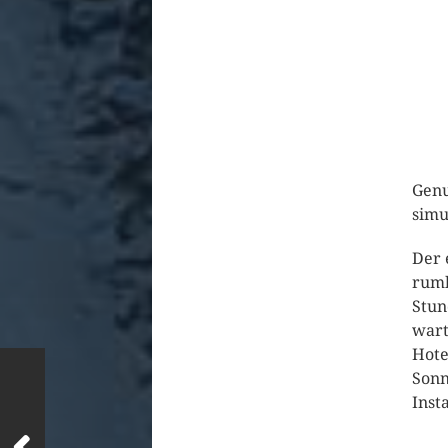
Genu
simu
Der 
rumh
Stun
wart
Hote
Sonn
Inst