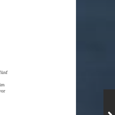
fünf
 im
vor