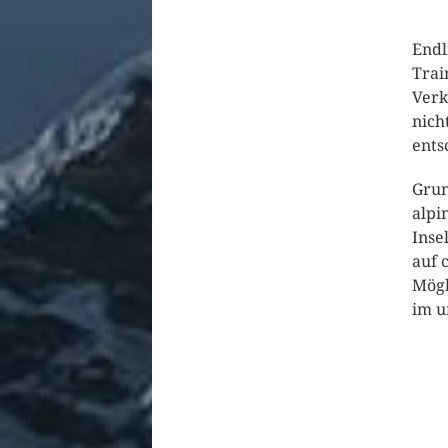
Endl
Trai
Verk
nich
ents
Grun
alpi
Inse
auf 
Mögl
im u