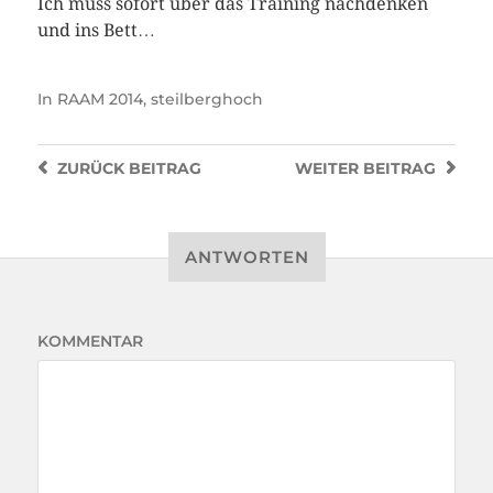
Ich muss sofort über das Training nachdenken
und ins Bett…
In
RAAM 2014
,
steilberghoch
ZURÜCK
BEITRAG
WEITER
BEITRAG
ANTWORTEN
KOMMENTAR