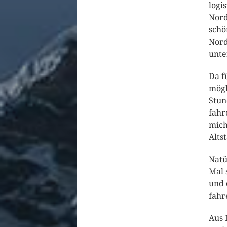
logi
Nord
schö
Nord
unte
Da f
mögl
Stun
fahr
mich
Alts
Natü
Mal 
und 
fahr
Aus 