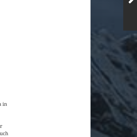
 in
r
auch