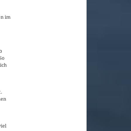
en im
b
 So
ich
t.
hen
iel