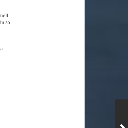
nell
in so
la