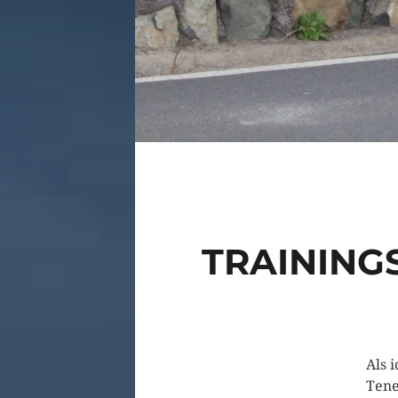
TRAININGS
Als 
Tene