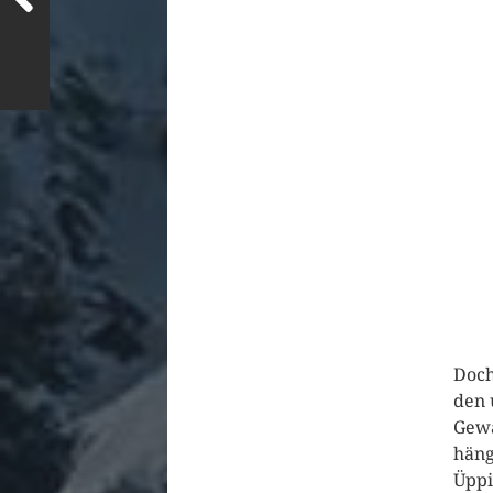
Doch
den 
Gewä
häng
Üppi