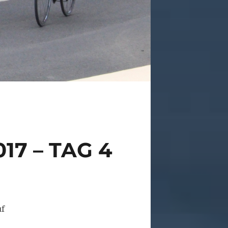
17 – TAG 4
uf