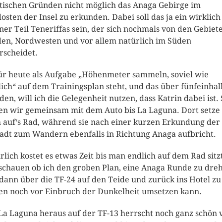
stischen Gründen nicht möglich das Anaga Gebirge im
osten der Insel zu erkunden. Dabei soll das ja ein wirklich
ner Teil Teneriffas sein, der sich nochmals von den Gebiet
en, Nordwesten und vor allem natürlich im Süden
rscheidet.
ür heute als Aufgabe „Höhenmeter sammeln, soviel wie
ich“ auf dem Trainingsplan steht, und das über fünfeinhal
den, will ich die Gelegenheit nutzen, dass Katrin dabei ist.
en wir gemeinsam mit dem Auto bis La Laguna. Dort setze 
 auf‘s Rad, während sie nach einer kurzen Erkundung der
tadt zum Wandern ebenfalls in Richtung Anaga aufbricht.
rlich kostet es etwas Zeit bis man endlich auf dem Rad sitz
schauen ob ich den groben Plan, eine Anaga Runde zu dre
dann über die TF-24 auf den Teide und zurück ins Hotel zu
en noch vor Einbruch der Dunkelheit umsetzen kann.
La Laguna heraus auf der TF-13 herrscht noch ganz schön v