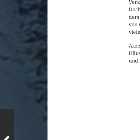
Verk
Doch
dem 
von 
viel
Akze
Häus
und 