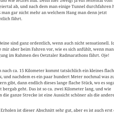
uso wie letztes mal. Denn hier zweigt ja ein Seitental vom
eiertal ab, und nach dem man einige Tunnel durchfahren h
 man gar nicht mehr an welchem Hang man denn jetzt
ntlich fährt.
Beine sind ganz ordentlich, wenn auch nicht sensationell. I
le mir aber beim Fahren vor, wie es sich anfühlt, wenn man
gung im Rahmen des Oetztaler Radmarathons fährt. Oje!
 nach ca. 15 Kilometer kommt tatsächlich ein kleines flac
k, und nachdem es ein paar hundert Meter nochmal was z
tern gibt, dann endlich dieses lange flache Stück, wo es sog
ht bergab geht. Das ist so ca. zwei Kilometer lang, und wie
n die ganze Strecke ist eine Aussicht schöner als die ander
Erholen ist dieser Abschnitt sehr gut, aber es ist auch erst 