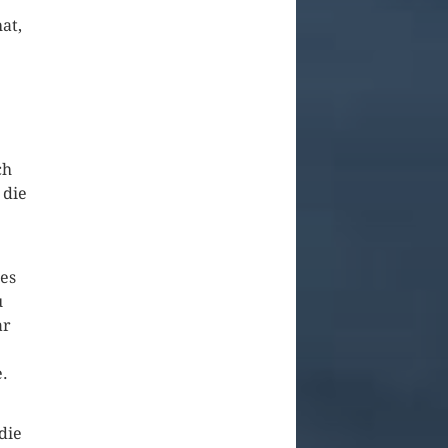
at,
ch
 die
hes
u
ar
e.
die