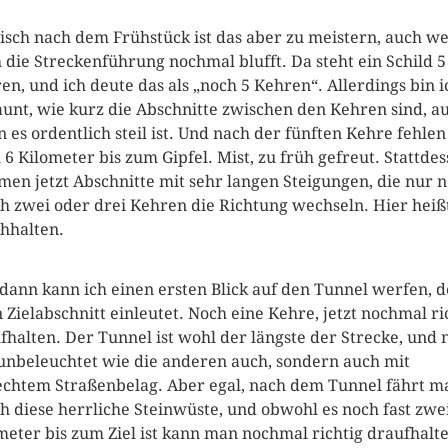
risch nach dem Frühstück ist das aber zu meistern, auch w
 die Streckenführung nochmal blufft. Da steht ein Schild 5
en, und ich deute das als „noch 5 Kehren“. Allerdings bin i
aunt, wie kurz die Abschnitte zwischen den Kehren sind, a
 es ordentlich steil ist. Und nach der fünften Kehre fehlen
 6 Kilometer bis zum Gipfel. Mist, zu früh gefreut. Stattde
en jetzt Abschnitte mit sehr langen Steigungen, die nur 
h zwei oder drei Kehren die Richtung wechseln. Hier heiß
hhalten.
dann kann ich einen ersten Blick auf den Tunnel werfen, d
 Zielabschnitt einleutet. Noch eine Kehre, jetzt nochmal ri
fhalten. Der Tunnel ist wohl der längste der Strecke, und 
unbeleuchtet wie die anderen auch, sondern auch mit
echtem Straßenbelag. Aber egal, nach dem Tunnel fährt m
h diese herrliche Steinwüste, und obwohl es noch fast zwe
meter bis zum Ziel ist kann man nochmal richtig draufhalte