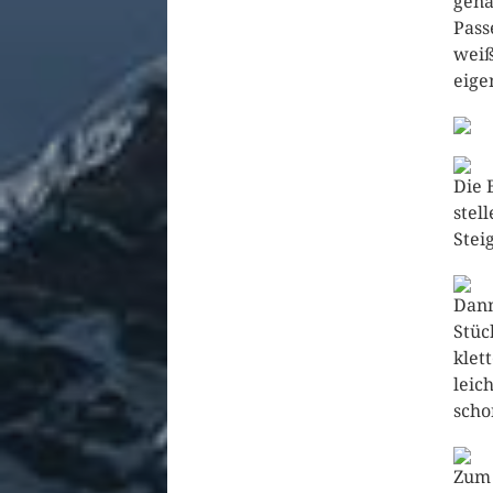
gena
Pass
weiß
eige
Die 
stel
Stei
Dann
Stüc
klet
leic
scho
Zum 