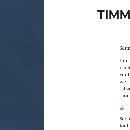
TIMM
Sams
Um h
nach
runt
werd
tats
Timm
Scho
Radh