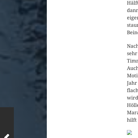
Hälf
dann
eige
stau
Bein
Nach
sehr
Timm
Auch
Moti
Jahr
flac
wird
Höll
Mara
hilf