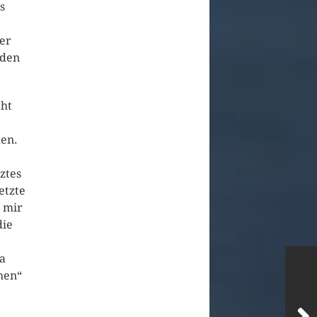
s
ber
 den
cht
den.
ztes
etzte
d mir
die
a
hen“