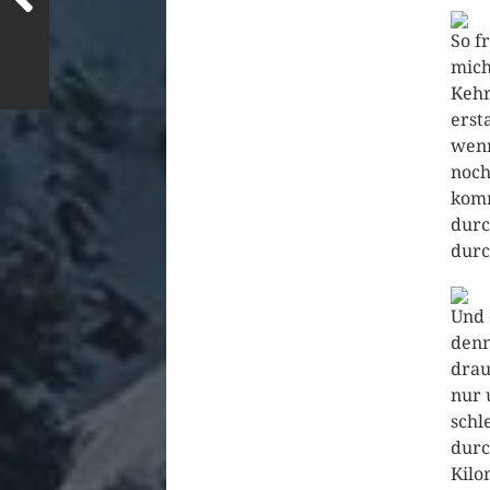
So f
mich
Kehr
erst
wenn
noch
komm
durc
durc
Und 
denn
drau
nur 
schl
durc
Kilo