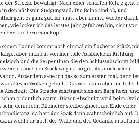
te der Strecke bewältigt. Nach einer scharfen Kehre geht e
 in den nächsten Steigungsteil. Die Beine sind ok, und
ntlich geht es ganz gut, ich muss aber immer wieder darü
nen, wie locker ich das letztes Jahr gefahren bin, nicht von
en her, sondern vom Kopf.
 einem Tunnel kommt noch einmal ein flacheres Stück, ni
 lange, aber man hat von hier tolle Ausblicke in Richtung
elsjoch und die Serpentinen die den Schlussabschnitt bil
 wenn es noch ein Stück weg ist, so gibt das doch schon
vation. Außerdem sehe ich das so zum ersten mal, denn let
 war alles in Wolken gehüllt. Das war dann aber auch der l
he Abschnitt. Die Strecke schlängelt sich am Berg hoch, un
 schon ordentlich warm. Dieser Abschnitt wird beim Ötzi 
e sein, denn zehn Kilometer steilberghoch, am Ende einer
thondistanz, da hört der Spaß dann wahrscheinlich auf. D
t dann wohl nur noch der Wille und der Gedanke ans „Finis