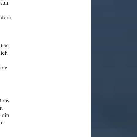
 sah
f dem
t so
 ich
eine
Moos
nn
l ein
en