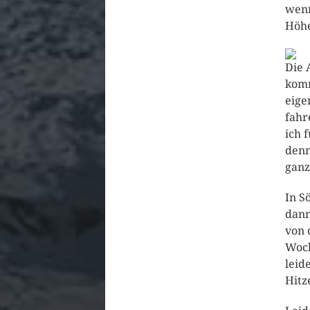
wenn
Höhe
Die 
komm
eige
fahr
ich 
denn
ganz
In S
dann
von 
Woch
leid
Hitz