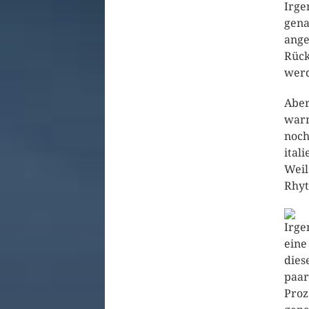
Irge
gena
ange
Rück
wer
Aber
warm
noch
ital
Weil
Rhyt
Irge
eine
dies
paar
Proz