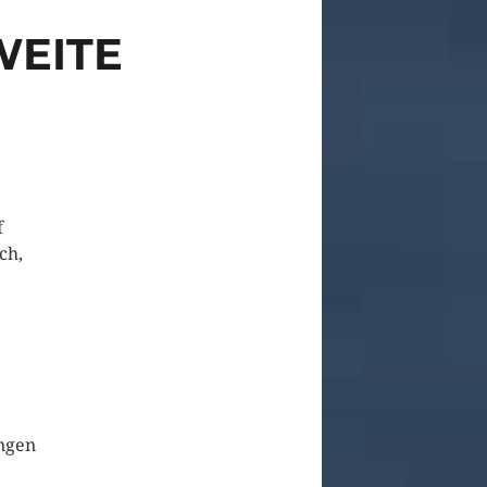
WEITE
f
ch,
angen