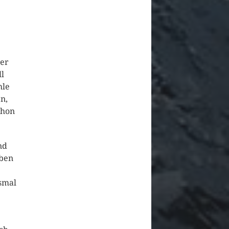
ber
ll
hle
n,
chon
nd
eben
smal