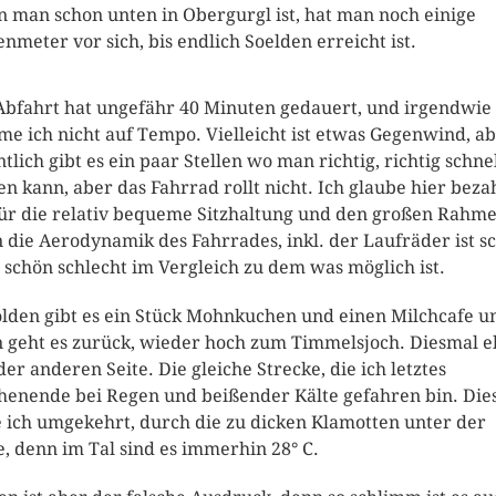
 man schon unten in Obergurgl ist, hat man noch einige
nmeter vor sich, bis endlich Soelden erreicht ist.
Abfahrt hat ungefähr 40 Minuten gedauert, und irgendwie
e ich nicht auf Tempo. Vielleicht ist etwas Gegenwind, a
ntlich gibt es ein paar Stellen wo man richtig, richtig schne
en kann, aber das Fahrrad rollt nicht. Ich glaube hier beza
für die relativ bequeme Sitzhaltung und den großen Rahme
 die Aerodynamik des Fahrrades, inkl. der Laufräder ist s
 schön schlecht im Vergleich zu dem was möglich ist.
ölden gibt es ein Stück Mohnkuchen und einen Milchcafe u
 geht es zurück, wieder hoch zum Timmelsjoch. Diesmal 
der anderen Seite. Die gleiche Strecke, die ich letztes
enende bei Regen und beißender Kälte gefahren bin. Die
e ich umgekehrt, durch die zu dicken Klamotten unter der
e, denn im Tal sind es immerhin 28° C.