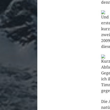
denn
Und 
erst
kurz
zwei
2009
dies
Kurz
Abfa
Gege
ich 
Timm
gege
Die 
natü