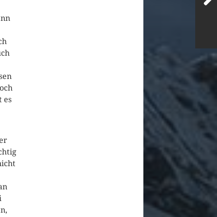
enn
ch
uch
ssen
noch
t es
er
chtig
nicht
an
i
n,