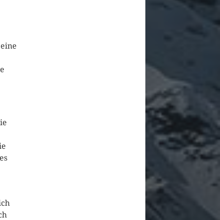
 eine
ie
ie
ie
es
ich
ch