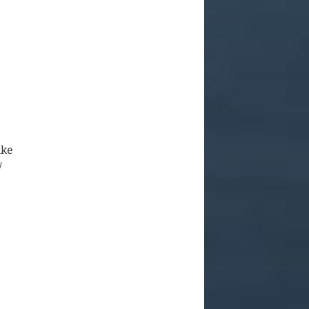
lke
/