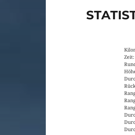
STATIS
Kilo
Zeit
Run
Höhe
Durc
Rück
Rang
Rang
Rang
Durc
Durc
Durc