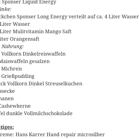
l Sponser Liquid Energy
änke:
ckchen Sponser Long Energy verteilt auf ca. 4 Liter Wasser
 Liter Wasser
 Liter Mulitvitamin Mango Saft
Liter Orangensaft
e Nahrung:
 Vollkorn Dinkelreiswaffeln
Maiswaffeln gesalzen
 Michreis
 Grießpudding
ück Vollkorn Dinkel Streuselkuchen
ssecke
nanen
Cashewkerne
fel dunkle Vollmilchschokolade
tiges:
creme: Hans Karrer Hand repair microsilber