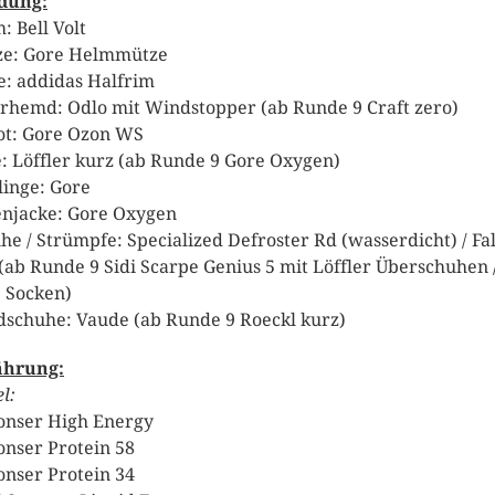
dung:
: Bell Volt
e: Gore Helmmütze
le: addidas Halfrim
rhemd: Odlo mit Windstopper (ab Runde 9 Craft zero)
ot: Gore Ozon WS
: Löffler kurz (ab Runde 9 Gore Oxygen)
linge: Gore
njacke: Gore Oxygen
he / Strümpfe: Specialized Defroster Rd (wasserdicht) / Fa
(ab Runde 9 Sidi Scarpe Genius 5 mit Löffler Überschuhen 
 Socken)
schuhe: Vaude (ab Runde 9 Roeckl kurz)
ährung:
l:
onser High Energy
onser Protein 58
onser Protein 34