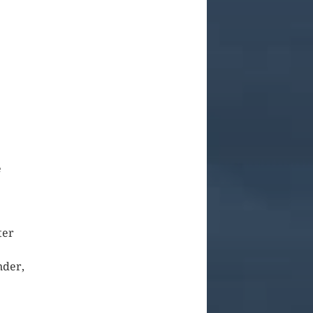
e
ter
nder,