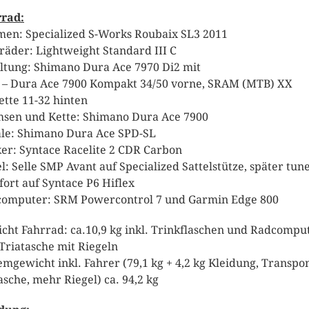
rad:
en: Specialized S-Works Roubaix SL3 2011
räder: Lightweight Standard III C
ltung: Shimano Dura Ace 7970 Di2 mit
– Dura Ace 7900 Kompakt 34/50 vorne, SRAM (MTB) XX
ette 11-32 hinten
sen und Kette: Shimano Dura Ace 7900
le: Shimano Dura Ace SPD-SL
er: Syntace Racelite 2 CDR Carbon
el: Selle SMP Avant auf Specialized Sattelstütze, später tun
ort auf Syntace P6 Hiflex
omputer: SRM Powercontrol 7 und Garmin Edge 800
cht Fahrrad: ca.10,9 kg inkl. Trinkflaschen und Radcompu
Triatasche mit Riegeln
emgewicht inkl. Fahrer (79,1 kg + 4,2 kg Kleidung, Transpo
lasche, mehr Riegel) ca. 94,2 kg