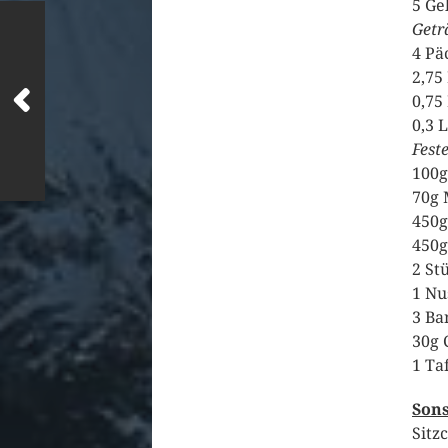
5 Ge
Getr
4 Pä
2,75
0,75
0,3 
Fest
100g
70g 
450g
450g
2 St
1 Nu
3 Ba
30g 
1 Ta
Sons
Sitz