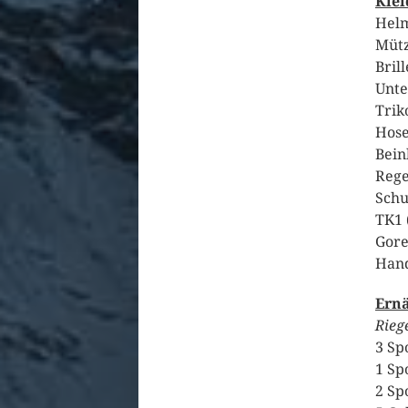
Klei
Helm
Mütz
Bril
Unte
Trik
Hose
Bein
Rege
Schu
TK1 
Gore
Hand
Ern
Riege
3 Sp
1 Sp
2 Sp