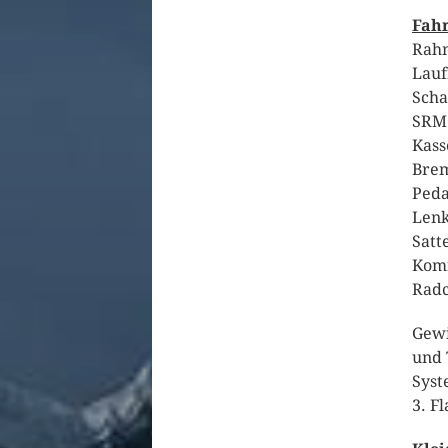
Fahr
Rahm
Lauf
Scha
SRM 
Kass
Brem
Peda
Lenk
Satt
Komf
Radc
Gewi
und 
Syst
3. F