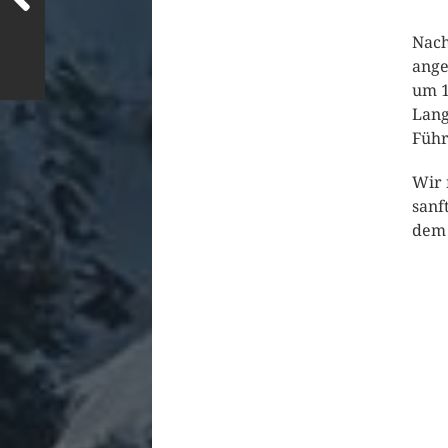
Nach
ange
um 1
Lang
Führ
Wir 
sanf
dem 