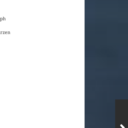
oph
urzen