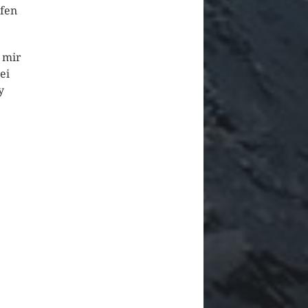
ufen
 mir
ei
y