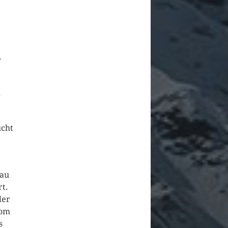
.
.
ucht
nau
rt.
der
vom
s