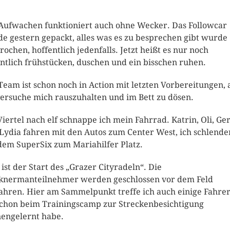
Aufwachen funktioniert auch ohne Wecker. Das Followcar
e gestern gepackt, alles was es zu besprechen gibt wurde
rochen, hoffentlich jedenfalls. Jetzt heißt es nur noch
ntlich frühstücken, duschen und ein bisschen ruhen.
Team ist schon noch in Action mit letzten Vorbereitungen, 
versuche mich rauszuhalten und im Bett zu dösen.
iertel nach elf schnappe ich mein Fahrrad. Katrin, Oli, Ge
Lydia fahren mit den Autos zum Center West, ich schlende
dem SuperSix zum Mariahilfer Platz.
 ist der Start des „Grazer Cityradeln“. Die
knermanteilnehmer werden geschlossen vor dem Feld
ahren. Hier am Sammelpunkt treffe ich auch einige Fahrer
schon beim Trainingscamp zur Streckenbesichtigung
engelernt habe.