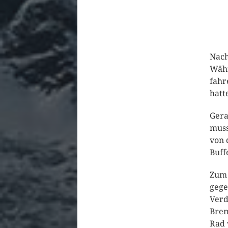
Nach
Währ
fahr
hatt
Gera
muss
von 
Buff
Zum 
gege
Verd
Brem
Rad 