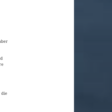
aber
rd
re
 die