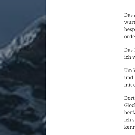
Das 
wurd
besp
orde
Das 
ich 
Um V
und 
mit 
Dort
Gloc
herf
ich 
kenn