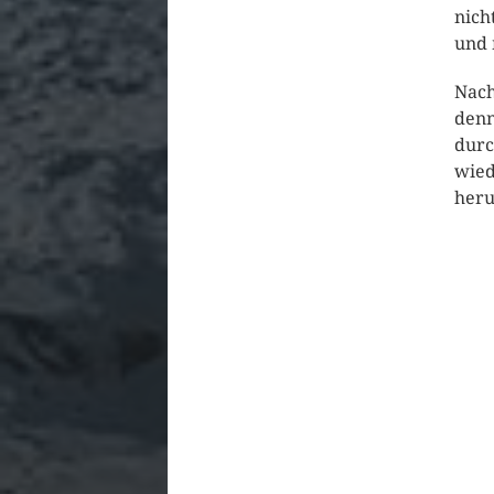
nich
und 
Nach
denn
durc
wied
heru