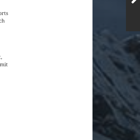
orts
ch
,
 mit