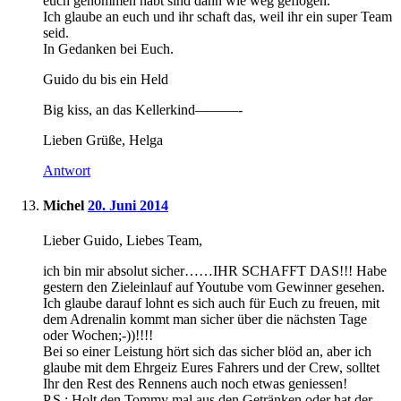
euch genommen habt sind dann wie weg geflogen.
Ich glaube an euch und ihr schaft das, weil ihr ein super Team
seid.
In Gedanken bei Euch.
Guido du bis ein Held
Big kiss, an das Kellerkind———-
Lieben Grüße, Helga
Antwort
Michel
20. Juni 2014
Lieber Guido, Liebes Team,
ich bin mir absolut sicher……IHR SCHAFFT DAS!!! Habe
gestern den Zieleinlauf auf Youtube vom Gewinner gesehen.
Ich glaube darauf lohnt es sich auch für Euch zu freuen, mit
dem Adrenalin kommt man sicher über die nächsten Tage
oder Wochen;-))!!!!
Bei so einer Leistung hört sich das sicher blöd an, aber ich
glaube mit dem Ehrgeiz Eures Fahrers und der Crew, solltet
Ihr den Rest des Rennens auch noch etwas geniessen!
P.S.: Holt den Tommy mal aus den Getränken oder hat der