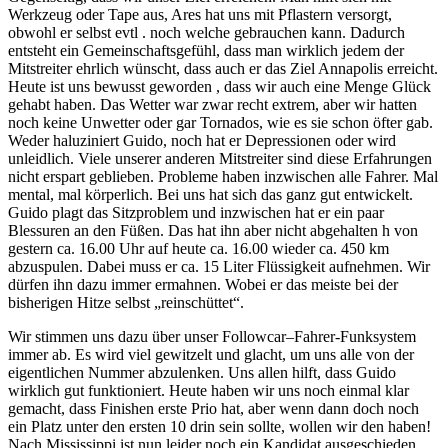
Werkzeug oder Tape aus, Ares hat uns mit Pflastern versorgt,
obwohl er selbst evtl . noch welche gebrauchen kann. Dadurch
entsteht ein Gemeinschaftsgefühl, dass man wirklich jedem der
Mitstreiter ehrlich wünscht, dass auch er das Ziel Annapolis erreicht.
Heute ist uns bewusst geworden , dass wir auch eine Menge Glück
gehabt haben. Das Wetter war zwar recht extrem, aber wir hatten
noch keine Unwetter oder gar Tornados, wie es sie schon öfter gab.
Weder haluziniert Guido, noch hat er Depressionen oder wird
unleidlich. Viele unserer anderen Mitstreiter sind diese Erfahrungen
nicht erspart geblieben. Probleme haben inzwischen alle Fahrer. Mal
mental, mal körperlich. Bei uns hat sich das ganz gut entwickelt.
Guido plagt das Sitzproblem und inzwischen hat er ein paar
Blessuren an den Füßen. Das hat ihn aber nicht abgehalten h von
gestern ca. 16.00 Uhr auf heute ca. 16.00 wieder ca. 450 km
abzuspulen. Dabei muss er ca. 15 Liter Flüssigkeit aufnehmen. Wir
dürfen ihn dazu immer ermahnen. Wobei er das meiste bei der
bisherigen Hitze selbst „reinschüttet“.
Wir stimmen uns dazu über unser Followcar–Fahrer-Funksystem
immer ab. Es wird viel gewitzelt und glacht, um uns alle von der
eigentlichen Nummer abzulenken. Uns allen hilft, dass Guido
wirklich gut funktioniert. Heute haben wir uns noch einmal klar
gemacht, dass Finishen erste Prio hat, aber wenn dann doch noch
ein Platz unter den ersten 10 drin sein sollte, wollen wir den haben!
Nach Mississippi ist nun leider noch ein Kandidat ausgeschieden,