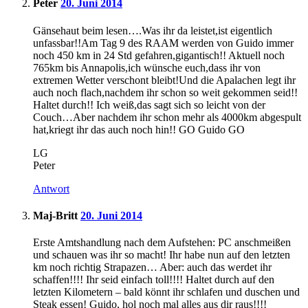
Peter
20. Juni 2014
Gänsehaut beim lesen….Was ihr da leistet,ist eigentlich
unfassbar!!Am Tag 9 des RAAM werden von Guido immer
noch 450 km in 24 Std gefahren,gigantisch!! Aktuell noch
765km bis Annapolis,ich wünsche euch,dass ihr von
extremen Wetter verschont bleibt!Und die Apalachen legt ihr
auch noch flach,nachdem ihr schon so weit gekommen seid!!
Haltet durch!! Ich weiß,das sagt sich so leicht von der
Couch…Aber nachdem ihr schon mehr als 4000km abgespult
hat,kriegt ihr das auch noch hin!! GO Guido GO
LG
Peter
Antwort
Maj-Britt
20. Juni 2014
Erste Amtshandlung nach dem Aufstehen: PC anschmeißen
und schauen was ihr so macht! Ihr habe nun auf den letzten
km noch richtig Strapazen… Aber: auch das werdet ihr
schaffen!!!! Ihr seid einfach toll!!!! Haltet durch auf den
letzten Kilometern – bald könnt ihr schlafen und duschen und
Steak essen! Guido, hol noch mal alles aus dir raus!!!!