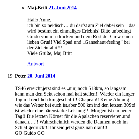
Maj-Britt
21. Juni 2014
Hallo Anne,
ich bin so neidisch… du darfst am Ziel dabei sein – das
wird bestimt ein einmaliges Erlebnis! Bitte unbedingt
Guido von mir drücken und dem Rest der Crew einen
lieben Gruß! Viel Spaß und „Gänsehaut-feeling“ bei
der Zieleinfahrt!!!
Viele Grüße, Maj-Britt
Antwort
Peter
20. Juni 2014
TS46 erreicht,jetzt sind es „nur„noch 518km, so langsam
kann man den Sekt schon mal kalt stellen!! Wieder ein langer
Tag mit reichlich km geschafft!! Chapeau!! Keine Ahnung
wie das Wetter bei euch ist,aber 500 km ind den letzten 30Std
ist wieder eine bärenstarke Leistung!!! Morgen ist ein neuer
Tag!! Die letzten Körner für die Apalachen reservieren,und
danach….!! Wahrscheinlich werden die Daumen noch im
Schlaf gedrückt!! Ihr seid jetzt ganz nah dran!!!
GO Guido GO