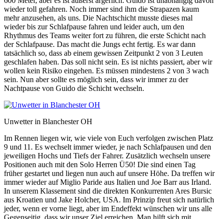
600 Meter, aber es ist äußerst ärgerlich. Guido ist unabhängig davon
wieder toll gefahren. Noch immer sind ihm die Strapazen kaum
mehr anzusehen, als uns. Die Nachtschicht musste dieses mal
wieder bis zur Schlafpause fahren und leider auch, um den
Rhythmus des Teams weiter fort zu führen, die erste Schicht nach
der Schlafpause. Das macht die Jungs echt fertig. Es war dann
tatsächlich so, dass ab einem gewissen Zeitpunkt 2 von 3 Leuten
geschlafen haben. Das soll nicht sein. Es ist nichts passiert, aber wir
wollen kein Risiko eingehen. Es müssen mindestens 2 von 3 wach
sein. Nun aber sollte es möglich sein, dass wir immer zu der
Nachtpause von Guido die Schicht wechseln.
Unwetter in Blanchester OH
Im Rennen liegen wir, wie viele von Euch verfolgen zwischen Platz
9 und 11. Es wechselt immer wieder, je nach Schlafpausen und den
jeweiligen Hochs und Tiefs der Fahrer. Zusätzlich wechseln unsere
Positionen auch mit den Solo Herren Ü50! Die sind einen Tag
früher gestartet und liegen nun auch auf unsere Höhe. Da treffen wir
immer wieder auf Miglio Paride aus Italien und Joe Barr aus Irland.
In unserem Klassement sind die direkten Konkurrenten Ares Bursic
aus Kroatien und Jake Holcher, USA. Im Prinzip freut sich natürlich
jeder, wenn er vorne liegt, aber im Endeffekt wünschen wir uns alle
Gegenseitig, dass wir unser Ziel erreichen. Man hilft sich mit