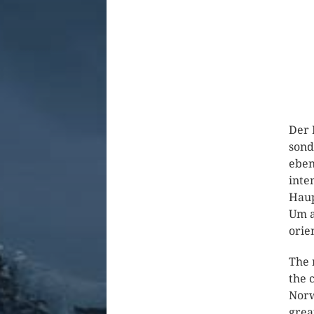
Der 
sond
eben
inte
Haup
Um a
orie
The 
the 
Norw
grea