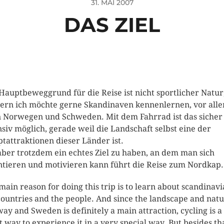
31. MAI 2007
DAS ZIEL
Hauptbeweggrund für die Reise ist nicht sportlicher Natur
ern ich möchte gerne Skandinaven kennenlernen, vor all
 Norwegen und Schweden. Mit dem Fahrrad ist das sicher
nsiv möglich, gerade weil die Landschaft selbst eine der
tattraktionen dieser Länder ist.
ber trotzdem ein echtes Ziel zu haben, an dem man sich
ntieren und motivieren kann führt die Reise zum Nordkap.
main reason for doing this trip is to learn about scandinavi
countries and the people. And since the landscape and natu
ay and Sweden is definitely a main attraction, cycling is a
t way to experience it in a very special way. But besides tha