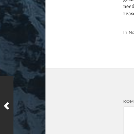
need
reas
In
No
KOM