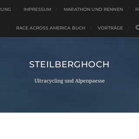
RUNG
IMPRESSUM
MARATHON UND RENNEN
P
RACE ACROSS AMERICA BUCH
VORTRÄGE
STEILBERGHOCH
Ultracycling und Alpenpaesse