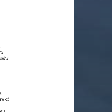
,
em
 sehr
a,
re of
t I