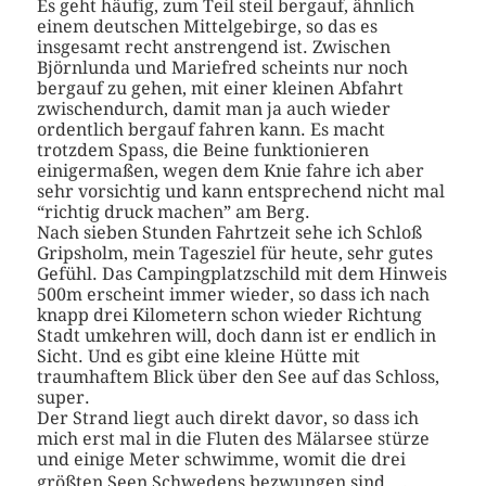
Es geht häufig, zum Teil steil bergauf, ähnlich
einem deutschen Mittelgebirge, so das es
insgesamt recht anstrengend ist. Zwischen
Björnlunda und Mariefred scheints nur noch
bergauf zu gehen, mit einer kleinen Abfahrt
zwischendurch, damit man ja auch wieder
ordentlich bergauf fahren kann. Es macht
trotzdem Spass, die Beine funktionieren
einigermaßen, wegen dem Knie fahre ich aber
sehr vorsichtig und kann entsprechend nicht mal
“richtig druck machen” am Berg.
Nach sieben Stunden Fahrtzeit sehe ich Schloß
Gripsholm, mein Tagesziel für heute, sehr gutes
Gefühl. Das Campingplatzschild mit dem Hinweis
500m erscheint immer wieder, so dass ich nach
knapp drei Kilometern schon wieder Richtung
Stadt umkehren will, doch dann ist er endlich in
Sicht. Und es gibt eine kleine Hütte mit
traumhaftem Blick über den See auf das Schloss,
super.
Der Strand liegt auch direkt davor, so dass ich
mich erst mal in die Fluten des Mälarsee stürze
und einige Meter schwimme, womit die drei
größten Seen Schwedens bezwungen sind….