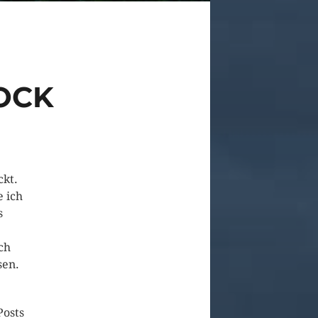
OCK
ckt.
e ich
s
ch
sen.
Posts