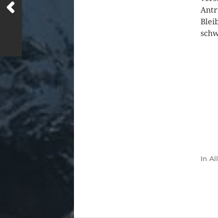
Antr
Blei
sch
In
Al