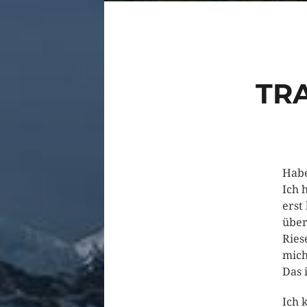
TR
Habe
Ich 
erst
über
Ries
mich
Das 
Ich 