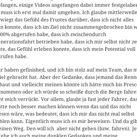
fangen, einige Videos angefangen dabei immer festgelaber
t muss ich erst mal damit umgehen. Ich glaube mittlerweil
wiegt das Gefühl des Frustes darüber, dass ich nicht alles
n konnte, dass ich im Ziel nicht zusammengebrochen bin w
100% abgerufen habe, dass ich zwischendurch
nerationsfahrt betrieben habe, dass ich mir selbst nicht z
te, das Gefühl erleben konnte, dass ich mein Potential voll
rufen habe.
ir haben gefinished, und ich bin stolz auf mein Team, das 
Ziel gebracht hat. Aber der Gedanke, dass jemand das Ren
haut und vielleicht meinen könnte ich hätte mich bis Presc
nommen oder ich würde so scheiße durch die Berge fahre
t mich verrückt. Vor allem, glaubt ja fast jeder Fahrer, das
ätte noch besser machen können wenn das und das nicht
sen wäre, was bedeutet, dass ich mir das nicht mal selbst
hlen kann. Eigentlich muss ich es mir beweisen. Und da gib
einen Weg. Den will ich aber nicht gehen (bzw. fahren). Je
tehe ich auch meine dunklen Gedanken und meine