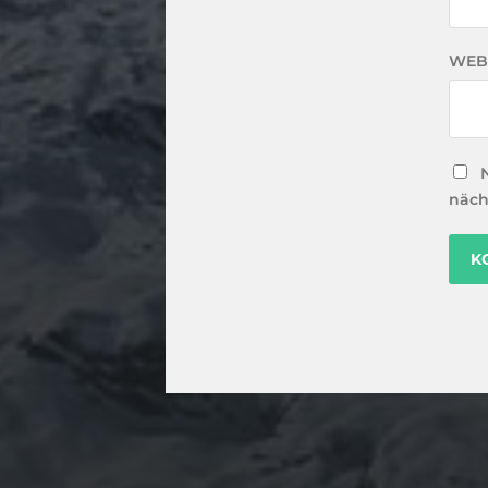
WEB
näch