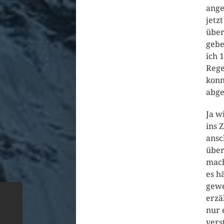
ange
jetz
über
gebe
ich 
Rege
konn
abge
Ja w
ins 
ansc
über
mach
es h
gewe
erzä
nur 
vers