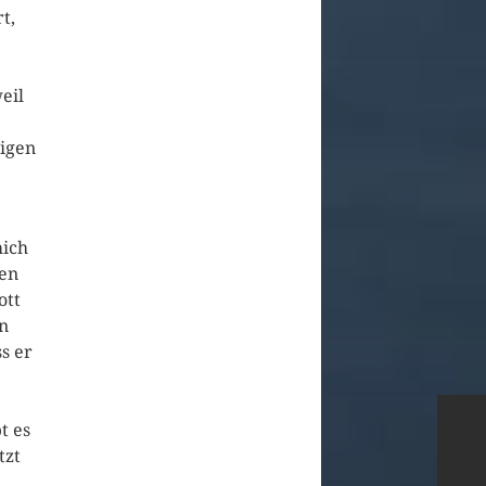
t,
e
eil
eigen
mich
nen
ott
n
s er
t es
tzt