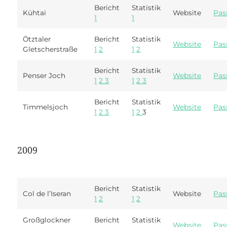
Bericht
Statistik
Kühtai
Website
Pas
1
1
Ötztaler
Bericht
Statistik
Website
Pas
Gletscherstraße
1
2
1
2
Bericht
Statistik
Penser Joch
Website
Pas
1
2
3
1
2
3
Bericht
Statistik
Timmelsjoch
Website
Pas
1
2
3
1
2
3
2009
Bericht
Statistik
Col de l’Iseran
Website
Pas
1
2
1
2
Großglockner
Bericht
Statistik
Website
Pas