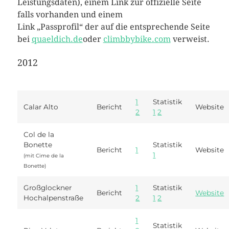
Leistungsdaten), einem Link zur offizielle Seite
falls vorhanden und einem
Link „Passprofil“ der auf die entsprechende Seite
bei
quaeldich.de
oder
climbbybike.com
verweist.
2012
1
Statistik
Calar Alto
Bericht
Website
2
1
2
Col de la
Bonette
Statistik
Bericht
1
Website
1
(mit Cime de la
Bonette)
Großglockner
1
Statistik
Bericht
Website
Hochalpenstraße
2
1
2
1
Statistik