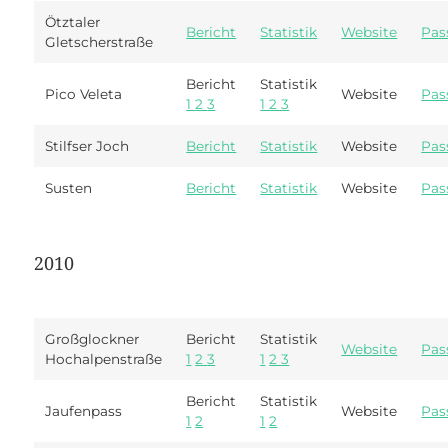
Ötztaler
Bericht
Statistik
Website
Pas
Gletscherstraße
Bericht
Statistik
Pico Veleta
Website
Pas
1
2
3
1
2
3
Stilfser Joch
Bericht
Statistik
Website
Pas
Susten
Bericht
Statistik
Website
Pas
2010
Großglockner
Bericht
Statistik
Website
Pas
Hochalpenstraße
1
2
3
1
2
3
Bericht
Statistik
Jaufenpass
Website
Pas
1
2
1
2