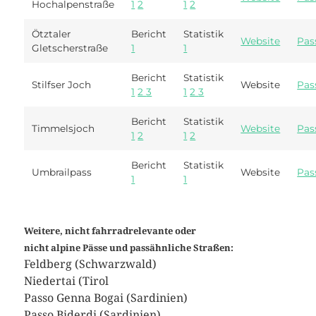
Hochalpenstraße
1
2
1
2
Ötztaler
Bericht
Statistik
Website
Pas
Gletscherstraße
1
1
Bericht
Statistik
Stilfser Joch
Website
Pas
1
2
3
1
2
3
Bericht
Statistik
Timmelsjoch
Website
Pas
1
2
1
2
Bericht
Statistik
Umbrailpass
Website
Pas
1
1
Weitere, nicht fahrradrelevante oder
nicht alpine Pässe und passähnliche Straßen:
Feldberg (Schwarzwald)
Niedertai (Tirol
Passo Genna Bogai (Sardinien)
Passo Biderdi (Sardinien)