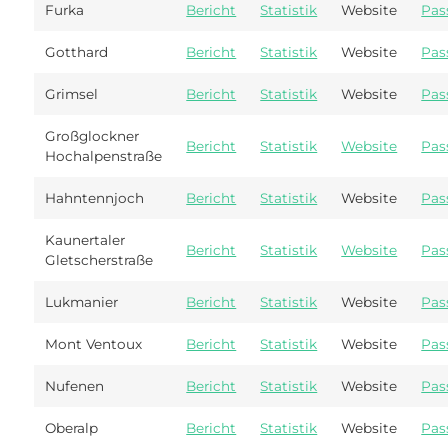
Furka
Bericht
Statistik
Website
Pas
Gotthard
Bericht
Statistik
Website
Pas
Grimsel
Bericht
Statistik
Website
Pas
Großglockner
Bericht
Statistik
Website
Pas
Hochalpenstraße
Hahntennjoch
Bericht
Statistik
Website
Pas
Kaunertaler
Bericht
Statistik
Website
Pas
Gletscherstraße
Lukmanier
Bericht
Statistik
Website
Pas
Mont Ventoux
Bericht
Statistik
Website
Pas
Nufenen
Bericht
Statistik
Website
Pas
Oberalp
Bericht
Statistik
Website
Pas