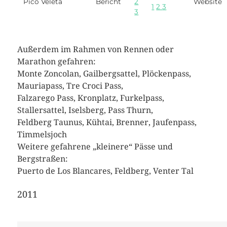
Pico Veleta
Bericht
2
Website
1
2
3
3
Außerdem im Rahmen von Rennen oder
Marathon gefahren:
Monte Zoncolan, Gailbergsattel, Plöckenpass,
Mauriapass, Tre Croci Pass,
Falzarego Pass, Kronplatz, Furkelpass,
Stallersattel, Iselsberg, Pass Thurn,
Feldberg Taunus, Kühtai, Brenner, Jaufenpass,
Timmelsjoch
Weitere gefahrene „kleinere“ Pässe und
Bergstraßen:
Puerto de Los Blancares, Feldberg, Venter Tal
2011