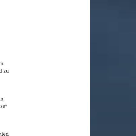
on
d zu
en
se“
hied