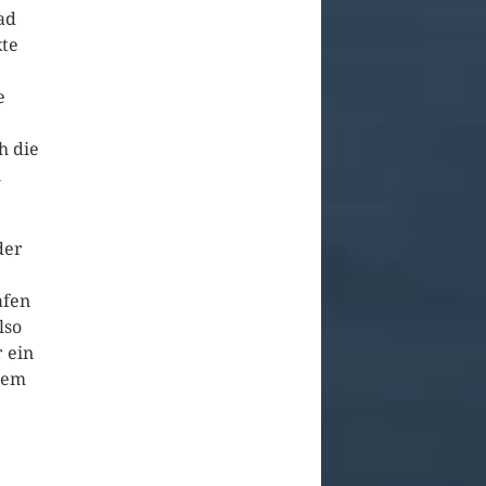
ad
kte
e
h die
n
der
afen
lso
r ein
dem