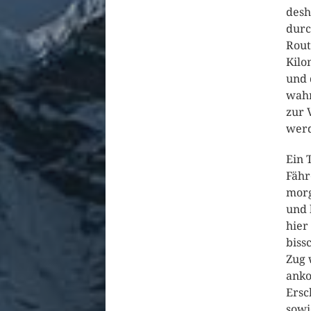
desh
durc
Rout
Kilo
und 
wahr
zur 
wer
Ein 
Fähr
morg
und 
hier
biss
Zug 
anko
Ersc
sowi