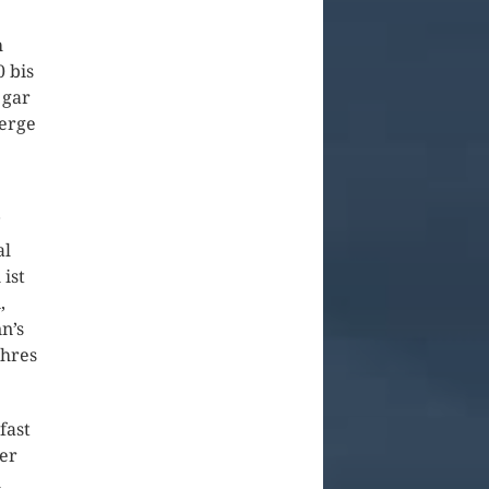
h
 bis
 gar
Berge
7
al
ist
,
n’s
ahres
fast
her
h