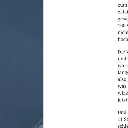
zum 
ekla
gesa
160 
nich
hoch
Die 
umfa
ware
läng
also
was 
wirk
jetz
Und 
11 S
schl