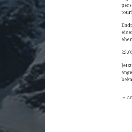
pers
tour
Endp
eine
ehem
25.0
Jetz
ange
beka
In
GB