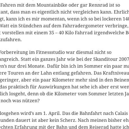
Fahren mit dem Mountainbike oder gar Rennrad ist so
tant, dass man es eigentlich nicht vergleichen kann. Ehrlic
gt, kann ich es mir momentan, wenn ich so bei lockeren 140
Watt ein Stündchen auf dem Fahrradergometer verbringe,
t vorstellen mit einem 35 – 40 Kilo Fahrrad irgendwelche 
zufahren.
Vorbereitung im Fitnessstudio war diesmal nicht so
ngreich. Statt ein ganzes Jahr wie bei der Skanditour 200
n’s nur drei Monate. Dafür bin ich im Sommer ein paar m
ere Touren an der Lahn entlang gefahren. Das Kraftniveau 
 geringer, aber ein paar Kilometer mehr sind in den Beinen
das praktisch für Auswirkungen hat sehe ich aber erst wen
lich losgeht, denn ob die Kilometer vom Sommer letzten J
t noch was nützen?
losgehen wird’s am 1. April. Das die Bahnfahrt nach Calais 
tunden dauert ist aber kein Scherz. Nach meinen bisher e
echten Erfahrung mit der Bahn und dem Reiserad hatte ic