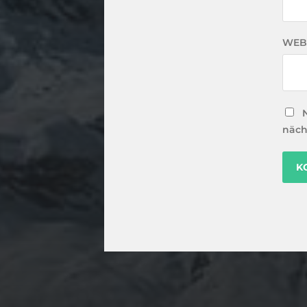
WEB
näch