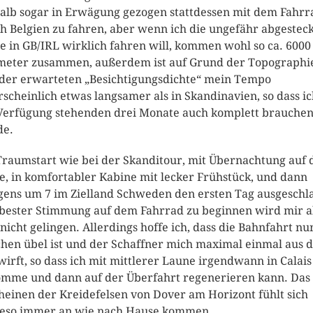
alb sogar in Erwägung gezogen stattdessen mit dem Fahrr
h Belgien zu fahren, aber wenn ich die ungefähr abgestec
e in GB/IRL wirklich fahren will, kommen wohl so ca. 6000
meter zusammen, außerdem ist auf Grund der Topographi
der erwarteten „Besichtigungsdichte“ mein Tempo
scheinlich etwas langsamer als in Skandinavien, so dass ic
Verfügung stehenden drei Monate auch komplett brauche
de.
Traumstart wie bei der Skanditour, mit Übernachtung auf 
e, in komfortabler Kabine mit lecker Frühstück, und dann
ens um 7 im Zielland Schweden den ersten Tag ausgeschl
bester Stimmung auf dem Fahrrad zu beginnen wird mir a
 nicht gelingen. Allerdings hoffe ich, dass die Bahnfahrt nu
chen übel ist und der Schaffner mich maximal einmal aus 
wirft, so dass ich mit mittlerer Laune irgendwann in Calais
mme und dann auf der Überfahrt regenerieren kann. Das
heinen der Kreidefelsen von Dover am Horizont fühlt sich
eso immer an wie nach Hause kommen.