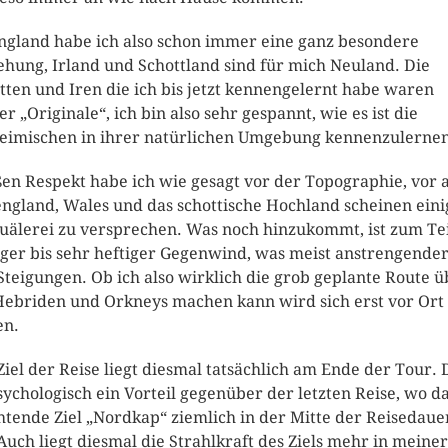
ngland habe ich also schon immer eine ganz besondere
ehung, Irland und Schottland sind für mich Neuland. Die
tten und Iren die ich bis jetzt kennengelernt habe waren
r „Originale“, ich bin also sehr gespannt, wie es ist die
eimischen in ihrer natürlichen Umgebung kennenzulern
en Respekt habe ich wie gesagt vor der Topographie, vor 
ngland, Wales und das schottische Hochland scheinen eini
uälerei zu versprechen. Was noch hinzukommt, ist zum Tei
iger bis sehr heftiger Gegenwind, was meist anstrengender 
Steigungen. Ob ich also wirklich die grob geplante Route ü
Hebriden und Orkneys machen kann wird sich erst vor Ort
en.
Ziel der Reise liegt diesmal tatsächlich am Ende der Tour. 
psychologisch ein Vorteil gegenüber der letzten Reise, wo d
htende Ziel „Nordkap“ ziemlich in der Mitte der Reisedaue
 Auch liegt diesmal die Strahlkraft des Ziels mehr in meiner