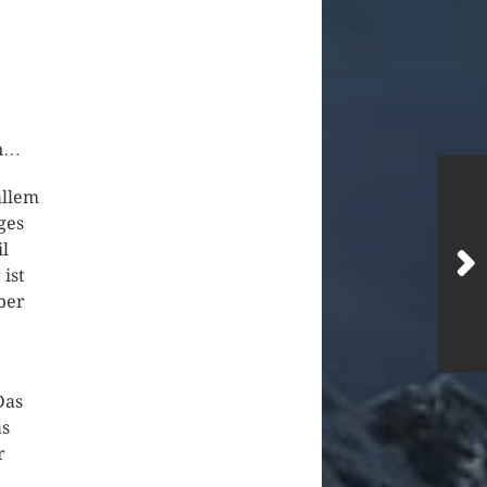
en…
allem
ges
l
ist
ber
Das
as
r