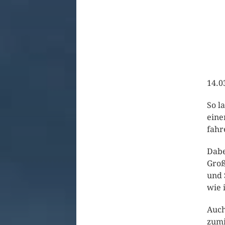
14.0
So l
eine
fah
Dabe
Groß
und 
wie 
Auch
zumi