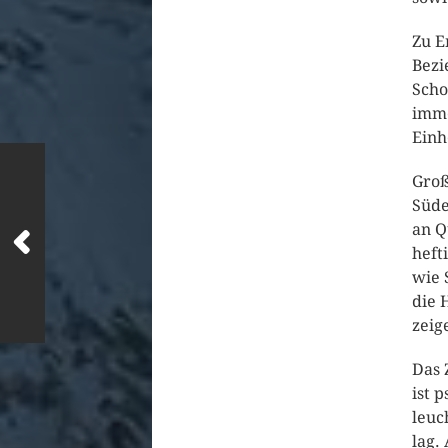
Zu E
Bezi
Scho
imme
Einh
Groß
Süde
an Q
heft
wie 
die 
zeig
Das 
ist 
leuc
lag.