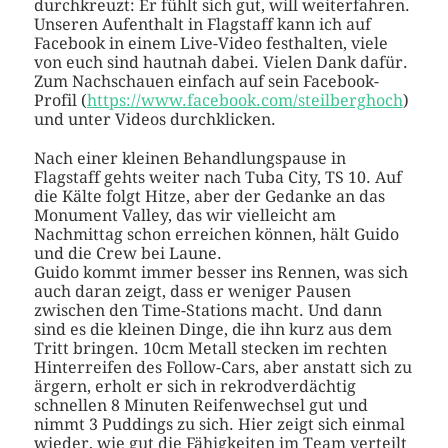
durchkreuzt: Er fühlt sich gut, will weiterfahren.
Unseren Aufenthalt in Flagstaff kann ich auf
Facebook in einem Live-Video festhalten, viele
von euch sind hautnah dabei. Vielen Dank dafür.
Zum Nachschauen einfach auf sein Facebook-
Profil (
https://www.facebook.com/steilberghoch
)
und unter Videos durchklicken.
Nach einer kleinen Behandlungspause in
Flagstaff gehts weiter nach Tuba City, TS 10. Auf
die Kälte folgt Hitze, aber der Gedanke an das
Monument Valley, das wir vielleicht am
Nachmittag schon erreichen können, hält Guido
und die Crew bei Laune.
Guido kommt immer besser ins Rennen, was sich
auch daran zeigt, dass er weniger Pausen
zwischen den Time-Stations macht. Und dann
sind es die kleinen Dinge, die ihn kurz aus dem
Tritt bringen. 10cm Metall stecken im rechten
Hinterreifen des Follow-Cars, aber anstatt sich zu
ärgern, erholt er sich in rekrodverdächtig
schnellen 8 Minuten Reifenwechsel gut und
nimmt 3 Puddings zu sich. Hier zeigt sich einmal
wieder, wie gut die Fähigkeiten im Team verteilt