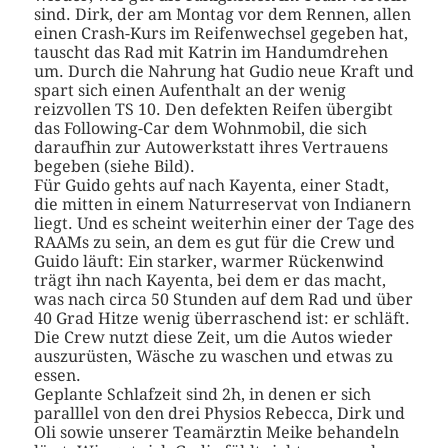
sind. Dirk, der am Montag vor dem Rennen, allen
einen Crash-Kurs im Reifenwechsel gegeben hat,
tauscht das Rad mit Katrin im Handumdrehen
um. Durch die Nahrung hat Gudio neue Kraft und
spart sich einen Aufenthalt an der wenig
reizvollen TS 10. Den defekten Reifen übergibt
das Following-Car dem Wohnmobil, die sich
daraufhin zur Autowerkstatt ihres Vertrauens
begeben (siehe Bild).
Für Guido gehts auf nach Kayenta, einer Stadt,
die mitten in einem Naturreservat von Indianern
liegt. Und es scheint weiterhin einer der Tage des
RAAMs zu sein, an dem es gut für die Crew und
Guido läuft: Ein starker, warmer Rückenwind
trägt ihn nach Kayenta, bei dem er das macht,
was nach circa 50 Stunden auf dem Rad und über
40 Grad Hitze wenig überraschend ist: er schläft.
Die Crew nutzt diese Zeit, um die Autos wieder
auszurüsten, Wäsche zu waschen und etwas zu
essen.
Geplante Schlafzeit sind 2h, in denen er sich
paralllel von den drei Physios Rebecca, Dirk und
Oli sowie unserer Teamärztin Meike behandeln