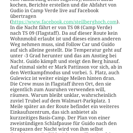
kochen, Berichte erstellen und die Abfahrt von
Gudio in Camp Verde live auf Facebook
übertragen
(
https://www.facebook.com/steilberghoch.com
).
In die Nacht fährt er von TS 08 (Camp Verde)
nach TS 09 (Flagstaff). Da auf dieser Route kein
Wohnmobil erlaubt ist und dieses einen anderen
Weg nehmen muss, sind Follow Car und Guido
auf sich alleine gestellt. Die Temperatur geht auf
unter -3 Grad herunter und das am Anstieg bei
Nacht. Guido kämpft und steigt den Berg hinauf.
Auf einmal sieht er Mark Pattinson vor sich, ab in
den Wettkampfmodus und vorbei. 5. Platz, auch
Gulewicz ist weiter einige Meilen hinten dran.
Die Crew muss in Flagstaff ihren Ort, den sie
eigentlich zum Ausruhen verwenden will,
räumen. Warum bleibt unklar, wahrscheinlich
zuviel Trubel auf dem Walmart-Parkplatz. 1
Meile später an der Route befindet ein weiteres
Einkaufszentrum, das sich anbietet als
kurzzeitiges Basis-Camp. Der Plan von einer
zweistündigen Schlafpause für Guido nach den
Strapazen der Nacht wird von ihm selbst