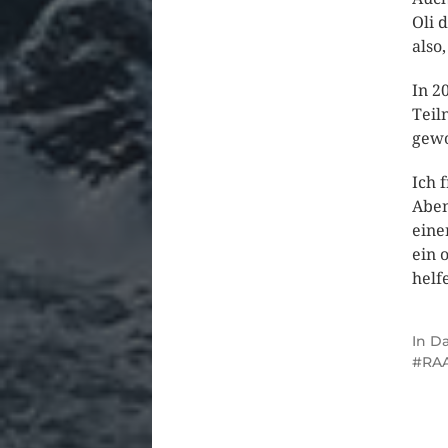
Oli 
also
In 2
Teil
gewo
Ich 
Aben
eine
ein 
helf
In
Da
RAA