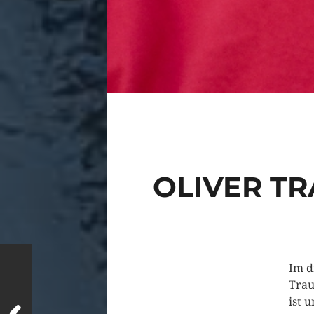
OLIVER TR
Im d
Trau
ist 