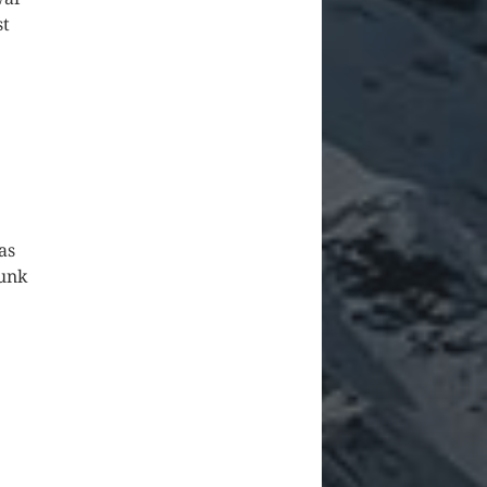
st
as
Funk