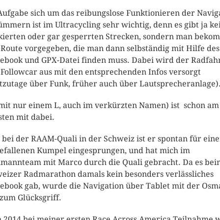
Aufgabe sich um das reibungslose Funktionieren der Navig
ümmern ist im Ultracycling sehr wichtig, denn es gibt ja ke
ierten oder gar gesperrten Strecken, sondern man beko
 Route vorgegeben, die man dann selbständig mit Hilfe des
ebook und GPX-Datei finden muss. Dabei wird der Radfah
Followcar aus mit den entsprechenden Infos versorgt
tzutage über Funk, früher auch über Lautsprecheranlage)
(mit nur einem L, auch im verkürzten Namen) ist schon am
sten mit dabei.
 bei der RAAM-Quali in der Schweiz ist er spontan für ein
efallenen Kumpel eingesprungen, und hat mich im
mannteam mit Marco durch die Quali gebracht. Da es bei
eizer Radmarathon damals kein besonders verlässliches
ebook gab, wurde die Navigation über Tablet mit der Os
zum Glücksgriff.
 2014 bei meiner ersten Race Across America Teilnahme 