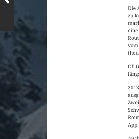
Die 
zu k
mark
eine
Rout
vom 
(heu
Oli 
läng
2013
ausg
Zwei
Schw
Rout
App 
Auch