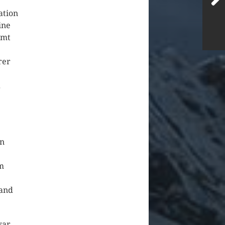
ation
ine
mmt
rer
.
en
m
mand
war