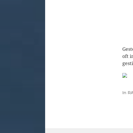
Gest
oft 
gest
In
RA