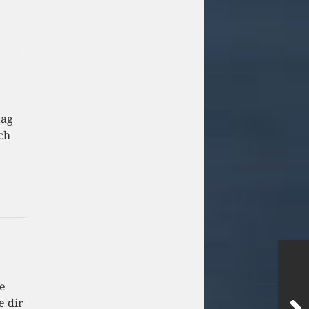
tag
ch
me
e dir