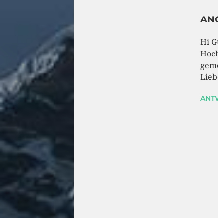
AN
Hi G
Hoch
geme
Lieb
ANT