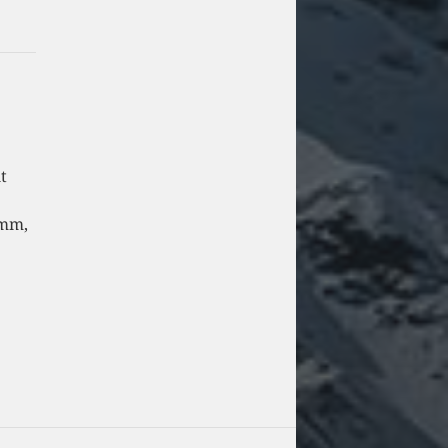
t
amm,