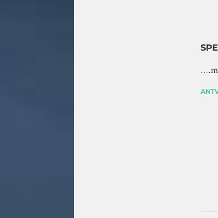
SPE
….ma
ANT