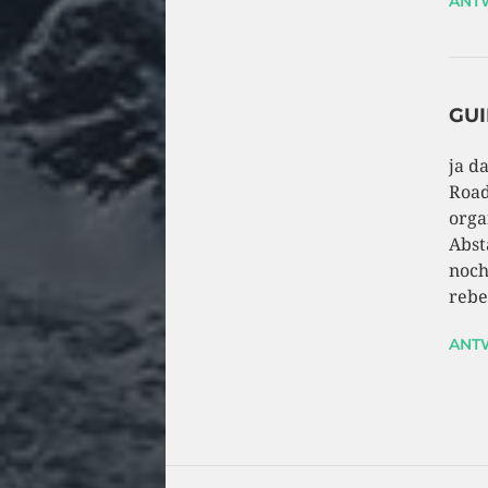
ANT
GU
ja d
Road
orga
Abst
noch
rebe
ANT