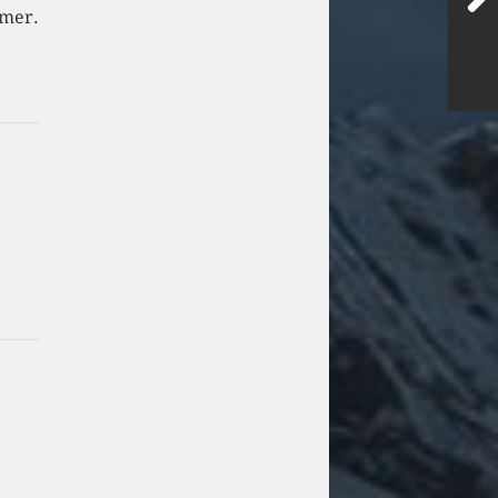
mmer.