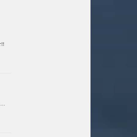
!!
nt…