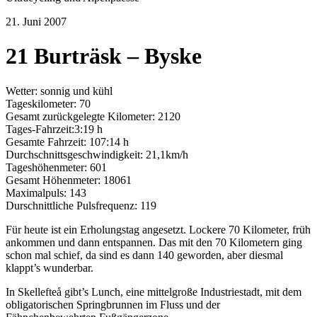
21. Juni 2007
21 Burträsk – Byske
Wetter: sonnig und kühl
Tageskilometer: 70
Gesamt zurückgelegte Kilometer: 2120
Tages-Fahrzeit:3:19 h
Gesamte Fahrzeit: 107:14 h
Durchschnittsgeschwindigkeit: 21,1km/h
Tageshöhenmeter: 601
Gesamt Höhenmeter: 18061
Maximalpuls: 143
Durschnittliche Pulsfrequenz: 119
Für heute ist ein Erholungstag angesetzt. Lockere 70 Kilometer, früh
ankommen und dann entspannen. Das mit den 70 Kilometern ging
schon mal schief, da sind es dann 140 geworden, aber diesmal
klappt’s wunderbar.
In Skellefteå gibt’s Lunch, eine mittelgroße Industriestadt, mit dem
obligatorischen Springbrunnen im Fluss und der