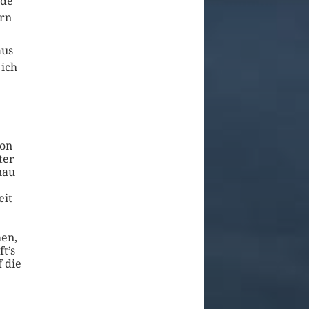
ide
ern
aus
 ich
von
ter
nau
eit
hen,
t’s
f die