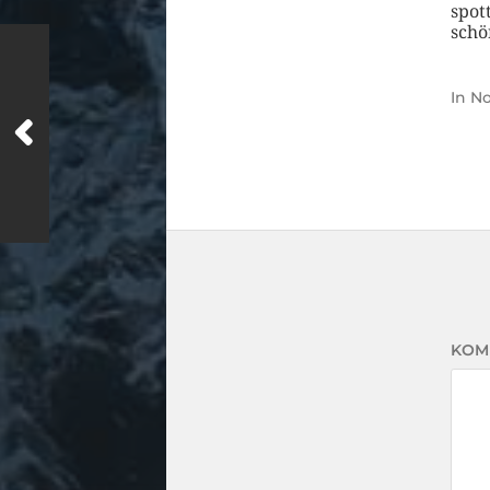
spot
schö
In
No
KOM