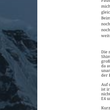
Paus
mich
glei
Beim
noch
noch
weit
Die 
Shim
groß
da a
unan
der 
Auf 
ist 
nich
E4 u
Kurz