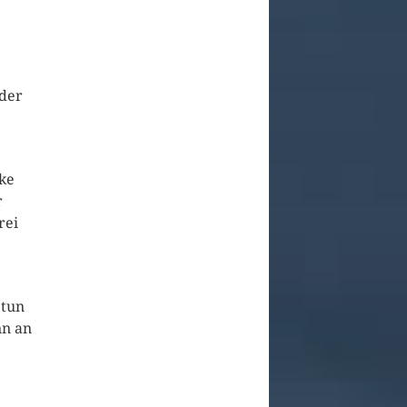
eder
cke
r
rei
 tun
nn an