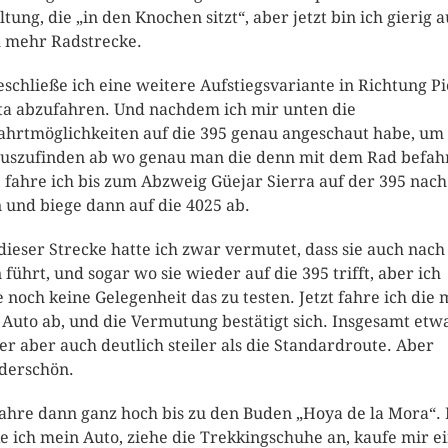
ltung, die „in den Knochen sitzt“, aber jetzt bin ich gierig a
 mehr Radstrecke.
eschließe ich eine weitere Aufstiegsvariante in Richtung Pi
ta abzufahren. Und nachdem ich mir unten die
ahrtmöglichkeiten auf die 395 genau angeschaut habe, um
uszufinden ab wo genau man die denn mit dem Rad befah
, fahre ich bis zum Abzweig Güejar Sierra auf der 395 nach
 und biege dann auf die 4025 ab.
dieser Strecke hatte ich zwar vermutet, dass sie auch nach
 führt, und sogar wo sie wieder auf die 395 trifft, aber ich
e noch keine Gelegenheit das zu testen. Jetzt fahre ich die 
Auto ab, und die Vermutung bestätigt sich. Insgesamt etw
er aber auch deutlich steiler als die Standardroute. Aber
derschön.
fahre dann ganz hoch bis zu den Buden „Hoya de la Mora“.
e ich mein Auto, ziehe die Trekkingschuhe an, kaufe mir e