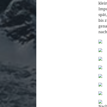
klei
Impu
spät
bis 
gena
nach
Nach