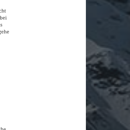
cht
abei
as
gehe
che