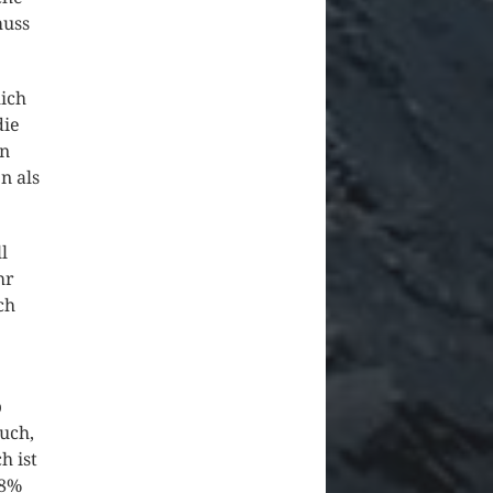
muss
mich
die
in
n als
l
hr
ch
b
uch,
h ist
18%