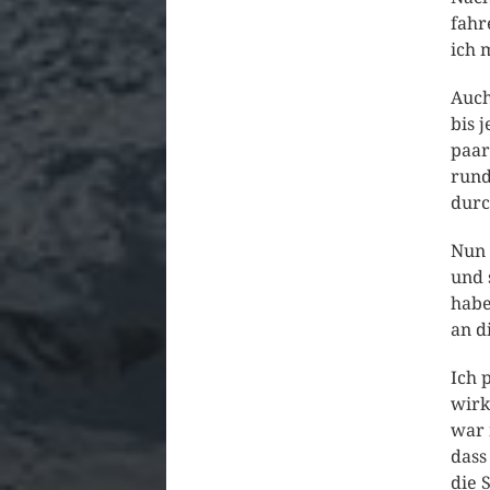
fahr
ich 
Auch
bis 
paar
rund
dur
Nun 
und 
habe
an di
Ich 
wirk
war 
dass
die 