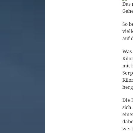
Das 
Gehe
So b
viel
auf 
Was 
Kilo
mit 
Serp
Kilo
berg
Die 
sich
eine
dabe
werd