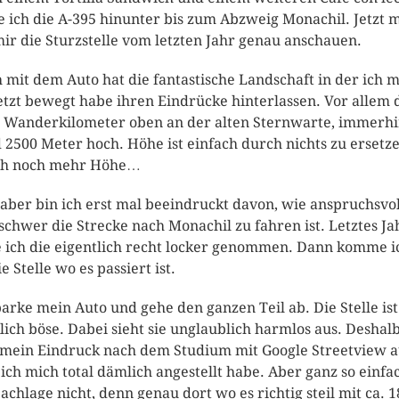
e ich die A-395 hinunter bis zum Abzweig Monachil. Jetzt 
mir die Sturzstelle vom letzten Jahr genau anschauen.
 mit dem Auto hat die fantastische Landschaft in der ich 
jetzt bewegt habe ihren Eindrücke hinterlassen. Vor allem 
 Wanderkilometer oben an der alten Sternwarte, immerh
 2500 Meter hoch. Höhe ist einfach durch nichts zu ersetze
ch noch mehr Höhe…
aber bin ich erst mal beeindruckt davon, wie anspruchsvol
schwer die Strecke nach Monachil zu fahren ist. Letztes Ja
 ich die eigentlich recht locker genommen. Dann komme i
e Stelle wo es passiert ist.
parke mein Auto und gehe den ganzen Teil ab. Die Stelle ist
lich böse. Dabei sieht sie unglaublich harmlos aus. Deshal
mein Eindruck nach dem Studium mit Google Streetview a
 ich mich total dämlich angestellt habe. Aber ganz so einfac
Sachlage nicht, denn genau dort wo es richtig steil mit ca. 