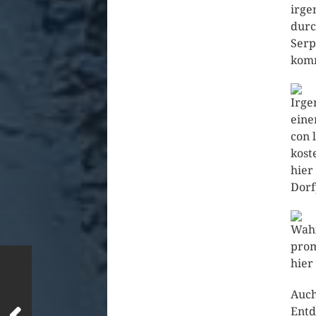
irge
durc
Serp
kom
Irge
eine
con 
kost
hier
Dorf
Wahn
prom
hier
Auch
Entd