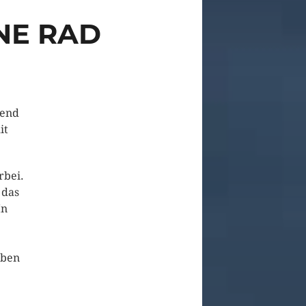
NE RAD
rend
it
rbei.
 das
In
eben