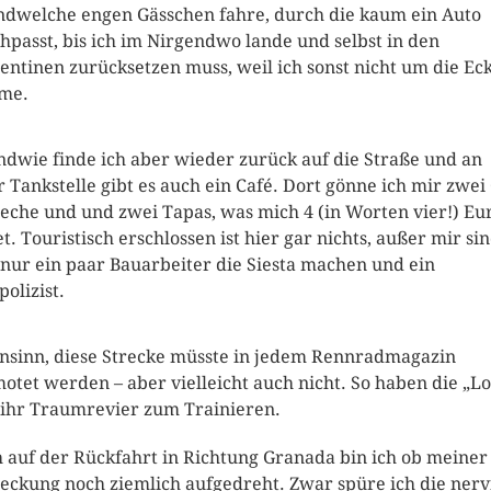
ndwelche engen Gässchen fahre, durch die kaum ein Auto
hpasst, bis ich im Nirgendwo lande und selbst in den
entinen zurücksetzen muss, weil ich sonst nicht um die Ec
me.
ndwie finde ich aber wieder zurück auf die Straße und an
r Tankstelle gibt es auch ein Café. Dort gönne ich mir zwei
leche und und zwei Tapas, was mich 4 (in Worten vier!) Eu
et. Touristisch erschlossen ist hier gar nichts, außer mir si
 nur ein paar Bauarbeiter die Siesta machen und ein
polizist.
sinn, diese Strecke müsste in jedem Rennradmagazin
otet werden – aber vielleicht auch nicht. So haben die „Lo
 ihr Traumrevier zum Trainieren.
 auf der Rückfahrt in Richtung Granada bin ich ob meiner
eckung noch ziemlich aufgedreht. Zwar spüre ich die nerv