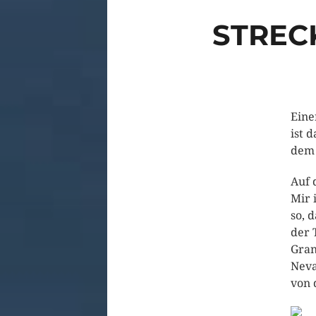
STREC
Eine
ist 
dem 
Auf 
Mir 
so, 
der 
Gran
Neva
von 