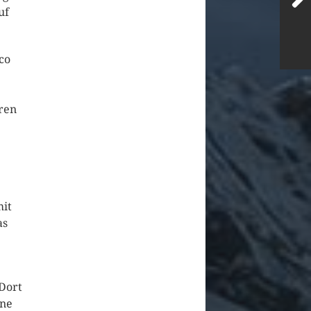
uf
co
ren
mit
as
 Dort
ine