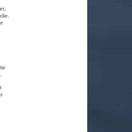
er,
cke.
ie
Die
.
t
s