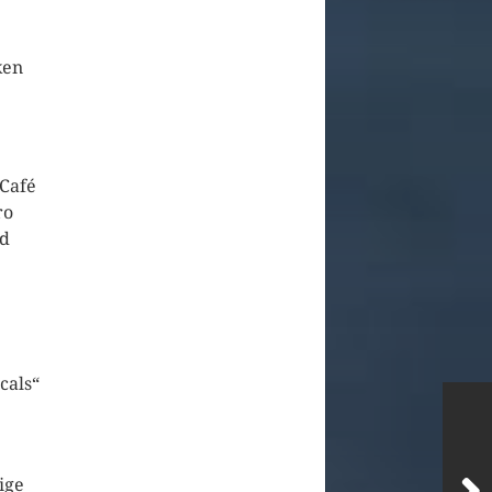
ken
 Café
ro
nd
cals“
ige