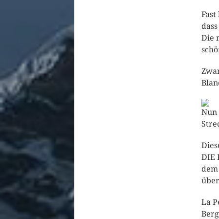
Fast
dass
Die 
schö
Zwan
Blan
Nun 
Stre
Dies
DIE 
dem 
über
La P
Berg