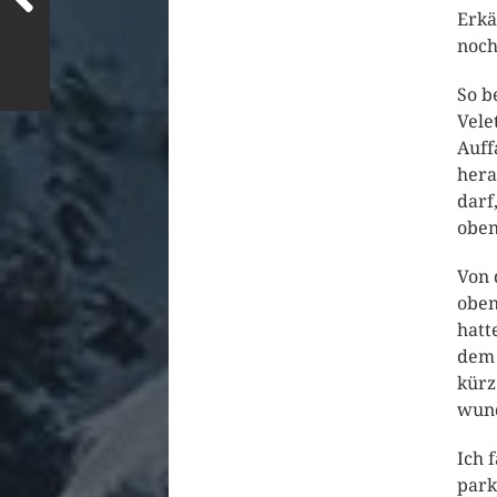
Erkä
noch
So b
Vele
Auff
hera
darf
oben
Von 
oben
hatt
dem 
kürz
wun
Ich 
park