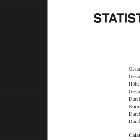
STATIS
Gesam
Gesam
Höhe
Gesam
Durch
Norma
Durch
Durch
Calar