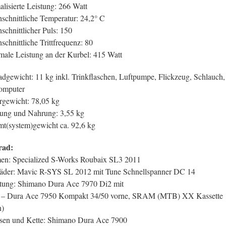
lisierte Leistung: 266 Watt
schnittliche Temperatur: 24,2° C
schnittlicher Puls: 150
schnittliche Trittfrequenz: 80
ale Leistung an der Kurbel: 415 Watt
adgewicht: 11 kg inkl. Trinkflaschen, Luftpumpe, Flickzeug, Schlauch,
omputer
rgewicht: 78,05 kg
ung und Nahrung: 3,55 kg
t(system)gewicht ca. 92,6 kg
rad:
n: Specialized S-Works Roubaix SL3 2011
äder: Mavic R-SYS SL 2012 mit Tune Schnellspanner DC 14
tung: Shimano Dura Ace 7970 Di2 mit
– Dura Ace 7950 Kompakt 34/50 vorne, SRAM (MTB) XX Kassette 
n)
en und Kette: Shimano Dura Ace 7900