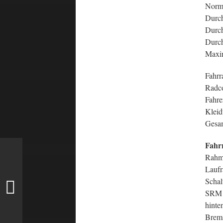
Norma
Durch
Durch
Durch
Maxim
Fahrr
Radc
Fahre
Kleid
Gesam
Fahr
Rahme
Laufr
Schal
SRM 
hinte
Brems