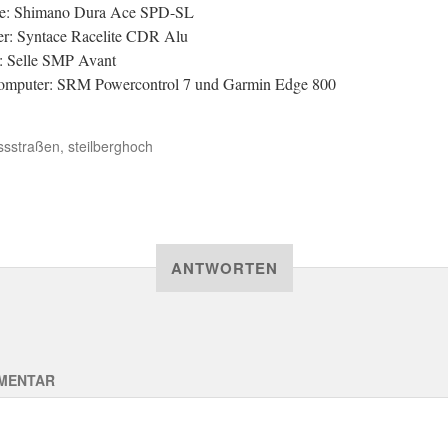
le: Shimano Dura Ace SPD-SL
r: Syntace Racelite CDR Alu
l: Selle SMP Avant
omputer: SRM Powercontrol 7 und Garmin Edge 800
ssstraßen
,
steilberghoch
ANTWORTEN
MENTAR