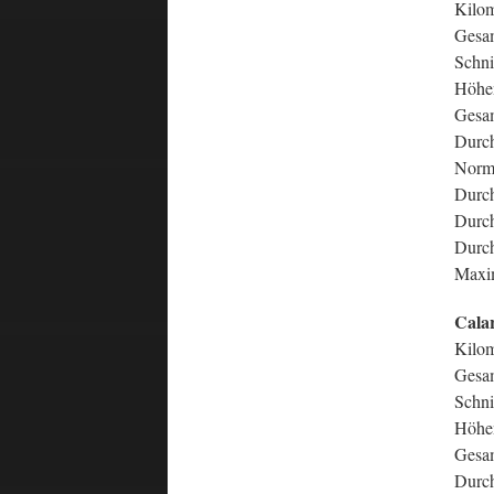
Kilom
Gesam
Schni
Höhe
Gesam
Durch
Norma
Durch
Durch
Durch
Maxim
Calar
Kilom
Gesam
Schni
Höhe
Gesam
Durch