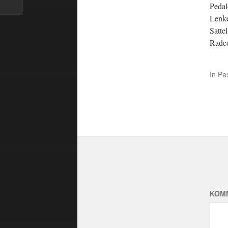
Peda
Lenke
Satte
Radc
In
Pa
KOM