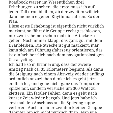
Roadbook waren im Wesentlichen drei
Erhebungen zu sehen, die erste muss ich auf
jeden Fall dran bleiben, ab der zweiten will ich
dann meinen eigenen Rhythmus fahren. So der
Plan.
Diese erste Erhebung ist eigentlich nicht wirklich
markant, so fährt die Gruppe recht geschlossen,
nur zwei scheinen schon mal eine Attacke zu
gehen. Noch immer klappt das ganz gut mit dem
Dranbleiben. Die Strecke ist gut markiert, man
kann sich am Führungsfahrzeug orientieren, das
ist einfach herrlich nach dem navigationslastigen
Ultracycling.
Ich hatte so in Erinnerung, dass der zweite
Anstieg nach ca. 35 Kilometern beginnt. Als dann
die Steigung nach einem Abzweig wieder anfängt
ordentlich anzuziehen denke ich es geht jetzt
endlich los, und gehe nicht ganz das Tempo der
Spitze mit, sondern versuche um 300 Watt zu
klettern. Ein fataler Fehler, denn es geht nach
kurzer Zeit wieder bergab. Und jetzt habe ich
erst mal den Anschluss an die Spitzengruppe
verloren. Auch an einer zweiten kleinen Gruppe
dahinter bin ich nicht wirklich dran. Man wie