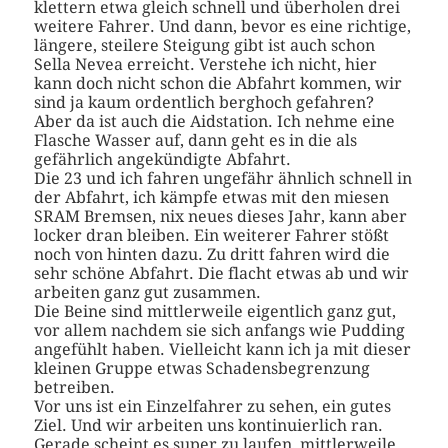
klettern etwa gleich schnell und überholen drei
weitere Fahrer. Und dann, bevor es eine richtige,
längere, steilere Steigung gibt ist auch schon
Sella Nevea erreicht. Verstehe ich nicht, hier
kann doch nicht schon die Abfahrt kommen, wir
sind ja kaum ordentlich berghoch gefahren?
Aber da ist auch die Aidstation. Ich nehme eine
Flasche Wasser auf, dann geht es in die als
gefährlich angekündigte Abfahrt.
Die 23 und ich fahren ungefähr ähnlich schnell in
der Abfahrt, ich kämpfe etwas mit den miesen
SRAM Bremsen, nix neues dieses Jahr, kann aber
locker dran bleiben. Ein weiterer Fahrer stößt
noch von hinten dazu. Zu dritt fahren wird die
sehr schöne Abfahrt. Die flacht etwas ab und wir
arbeiten ganz gut zusammen.
Die Beine sind mittlerweile eigentlich ganz gut,
vor allem nachdem sie sich anfangs wie Pudding
angefühlt haben. Vielleicht kann ich ja mit dieser
kleinen Gruppe etwas Schadensbegrenzung
betreiben.
Vor uns ist ein Einzelfahrer zu sehen, ein gutes
Ziel. Und wir arbeiten uns kontinuierlich ran.
Gerade scheint es super zu laufen, mittlerweile