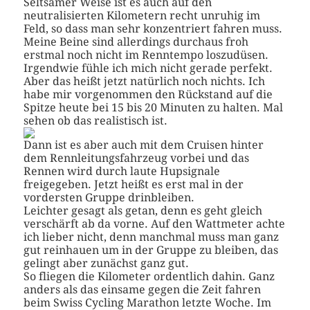
Seltsamer Weise ist es auch auf den
neutralisierten Kilometern recht unruhig im
Feld, so dass man sehr konzentriert fahren muss.
Meine Beine sind allerdings durchaus froh
erstmal noch nicht im Renntempo loszudüsen.
Irgendwie fühle ich mich nicht gerade perfekt.
Aber das heißt jetzt natürlich noch nichts. Ich
habe mir vorgenommen den Rückstand auf die
Spitze heute bei 15 bis 20 Minuten zu halten. Mal
sehen ob das realistisch ist.
Dann ist es aber auch mit dem Cruisen hinter
dem Rennleitungsfahrzeug vorbei und das
Rennen wird durch laute Hupsignale
freigegeben. Jetzt heißt es erst mal in der
vordersten Gruppe drinbleiben.
Leichter gesagt als getan, denn es geht gleich
verschärft ab da vorne. Auf den Wattmeter achte
ich lieber nicht, denn manchmal muss man ganz
gut reinhauen um in der Gruppe zu bleiben, das
gelingt aber zunächst ganz gut.
So fliegen die Kilometer ordentlich dahin. Ganz
anders als das einsame gegen die Zeit fahren
beim Swiss Cycling Marathon letzte Woche. Im