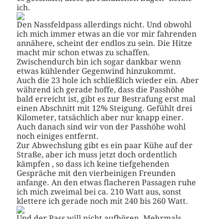
ich.
Den Nassfeldpass allerdings nicht. Und obwohl
ich mich immer etwas an die vor mir fahrenden
annähere, scheint der endlos zu sein. Die Hitze
macht mir schon etwas zu schaffen.
Zwischendurch bin ich sogar dankbar wenn
etwas kühlender Gegenwind hinzukommt.
Auch die 23 hole ich schließlich wieder ein. Aber
während ich gerade hoffe, dass die Passhöhe
bald erreicht ist, gibt es zur Bestrafung erst mal
einen Abschnitt mit 12% Steigung. Gefühlt drei
Kilometer, tatsächlich aber nur knapp einer.
Auch danach sind wir von der Passhöhe wohl
noch einiges entfernt.
Zur Abwechslung gibt es ein paar Kühe auf der
Straße, aber ich muss jetzt doch ordentlich
kämpfen , so dass ich keine tiefgehenden
Gespräche mit den vierbeinigen Freunden
anfange. An den etwas flacheren Passagen ruhe
ich mich zweimal bei ca. 210 Watt aus, sonst
klettere ich gerade noch mit 240 bis 260 Watt.
Und der Pass will nicht aufhören. Mehrmals