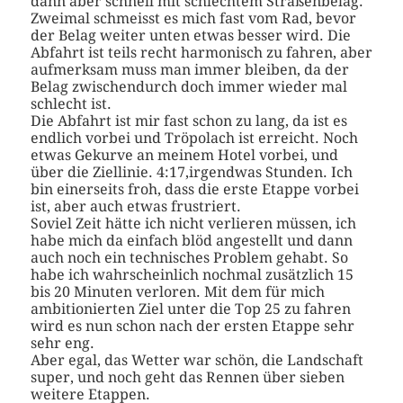
dann aber schnell mit schlechtem Straßenbelag.
Zweimal schmeisst es mich fast vom Rad, bevor
der Belag weiter unten etwas besser wird. Die
Abfahrt ist teils recht harmonisch zu fahren, aber
aufmerksam muss man immer bleiben, da der
Belag zwischendurch doch immer wieder mal
schlecht ist.
Die Abfahrt ist mir fast schon zu lang, da ist es
endlich vorbei und Tröpolach ist erreicht. Noch
etwas Gekurve an meinem Hotel vorbei, und
über die Ziellinie. 4:17,irgendwas Stunden. Ich
bin einerseits froh, dass die erste Etappe vorbei
ist, aber auch etwas frustriert.
Soviel Zeit hätte ich nicht verlieren müssen, ich
habe mich da einfach blöd angestellt und dann
auch noch ein technisches Problem gehabt. So
habe ich wahrscheinlich nochmal zusätzlich 15
bis 20 Minuten verloren. Mit dem für mich
ambitionierten Ziel unter die Top 25 zu fahren
wird es nun schon nach der ersten Etappe sehr
sehr eng.
Aber egal, das Wetter war schön, die Landschaft
super, und noch geht das Rennen über sieben
weitere Etappen.