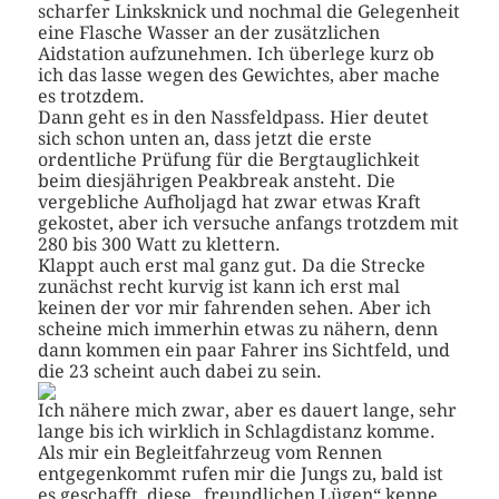
scharfer Linksknick und nochmal die Gelegenheit
eine Flasche Wasser an der zusätzlichen
Aidstation aufzunehmen. Ich überlege kurz ob
ich das lasse wegen des Gewichtes, aber mache
es trotzdem.
Dann geht es in den Nassfeldpass. Hier deutet
sich schon unten an, dass jetzt die erste
ordentliche Prüfung für die Bergtauglichkeit
beim diesjährigen Peakbreak ansteht. Die
vergebliche Aufholjagd hat zwar etwas Kraft
gekostet, aber ich versuche anfangs trotzdem mit
280 bis 300 Watt zu klettern.
Klappt auch erst mal ganz gut. Da die Strecke
zunächst recht kurvig ist kann ich erst mal
keinen der vor mir fahrenden sehen. Aber ich
scheine mich immerhin etwas zu nähern, denn
dann kommen ein paar Fahrer ins Sichtfeld, und
die 23 scheint auch dabei zu sein.
Ich nähere mich zwar, aber es dauert lange, sehr
lange bis ich wirklich in Schlagdistanz komme.
Als mir ein Begleitfahrzeug vom Rennen
entgegenkommt rufen mir die Jungs zu, bald ist
es geschafft, diese „freundlichen Lügen“ kenne