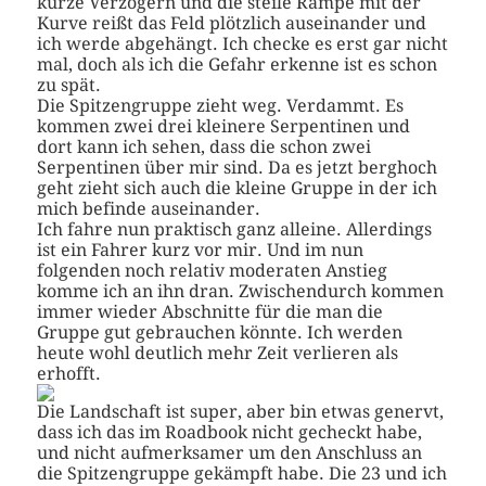
kurze Verzögern und die steile Rampe mit der
Kurve reißt das Feld plötzlich auseinander und
ich werde abgehängt. Ich checke es erst gar nicht
mal, doch als ich die Gefahr erkenne ist es schon
zu spät.
Die Spitzengruppe zieht weg. Verdammt. Es
kommen zwei drei kleinere Serpentinen und
dort kann ich sehen, dass die schon zwei
Serpentinen über mir sind. Da es jetzt berghoch
geht zieht sich auch die kleine Gruppe in der ich
mich befinde auseinander.
Ich fahre nun praktisch ganz alleine. Allerdings
ist ein Fahrer kurz vor mir. Und im nun
folgenden noch relativ moderaten Anstieg
komme ich an ihn dran. Zwischendurch kommen
immer wieder Abschnitte für die man die
Gruppe gut gebrauchen könnte. Ich werden
heute wohl deutlich mehr Zeit verlieren als
erhofft.
Die Landschaft ist super, aber bin etwas genervt,
dass ich das im Roadbook nicht gecheckt habe,
und nicht aufmerksamer um den Anschluss an
die Spitzengruppe gekämpft habe. Die 23 und ich