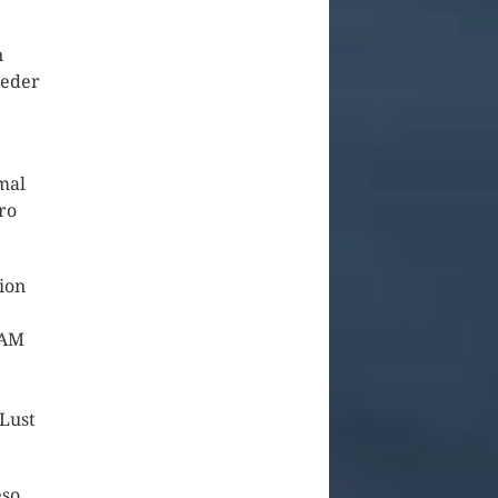
n
ieder
mal
ro
tion
AAM
 Lust
eso