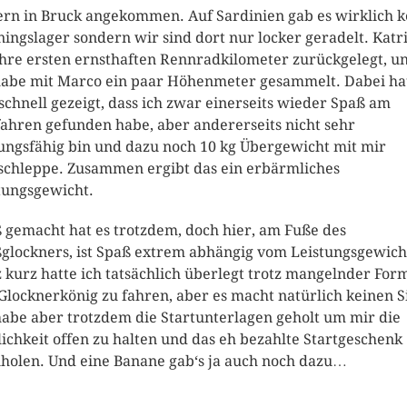
ern in Bruck angekommen. Auf Sardinien gab es wirklich k
ningslager sondern wir sind dort nur locker geradelt. Katr
ihre ersten ernsthaften Rennradkilometer zurückgelegt, u
habe mit Marco ein paar Höhenmeter gesammelt. Dabei ha
 schnell gezeigt, dass ich zwar einerseits wieder Spaß am
ahren gefunden habe, aber andererseits nicht sehr
tungsfähig bin und dazu noch 10 kg Übergewicht mit mir
chleppe. Zusammen ergibt das ein erbärmliches
tungsgewicht.
 gemacht hat es trotzdem, doch hier, am Fuße des
glockners, ist Spaß extrem abhängig vom Leistungsgewich
 kurz hatte ich tatsächlich überlegt trotz mangelnder For
Glocknerkönig zu fahren, aber es macht natürlich keinen S
habe aber trotzdem die Startunterlagen geholt um mir die
ichkeit offen zu halten und das eh bezahlte Startgeschenk
holen. Und eine Banane gab‘s ja auch noch dazu…