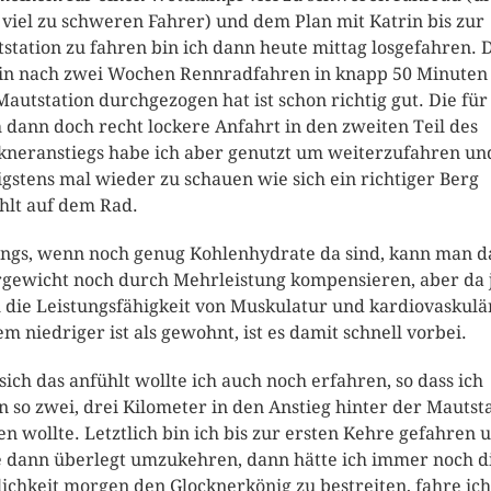
viel zu schweren Fahrer) und dem Plan mit Katrin bis zur
station zu fahren bin ich dann heute mittag losgefahren. 
in nach zwei Wochen Rennradfahren in knapp 50 Minuten 
Mautstation durchgezogen hat ist schon richtig gut. Die für
 dann doch recht lockere Anfahrt in den zweiten Teil des
kneranstiegs habe ich aber genutzt um weiterzufahren un
gstens mal wieder zu schauen wie sich ein richtiger Berg
hlt auf dem Rad.
ngs, wenn noch genug Kohlenhydrate da sind, kann man d
gewicht noch durch Mehrleistung kompensieren, aber da 
 die Leistungsfähigkeit von Muskulatur und kardiovaskul
em niedriger ist als gewohnt, ist es damit schnell vorbei.
sich das anfühlt wollte ich auch noch erfahren, so dass ich
n so zwei, drei Kilometer in den Anstieg hinter der Mautst
en wollte. Letztlich bin ich bis zur ersten Kehre gefahren 
 dann überlegt umzukehren, dann hätte ich immer noch d
ichkeit morgen den Glocknerkönig zu bestreiten, fahre ich