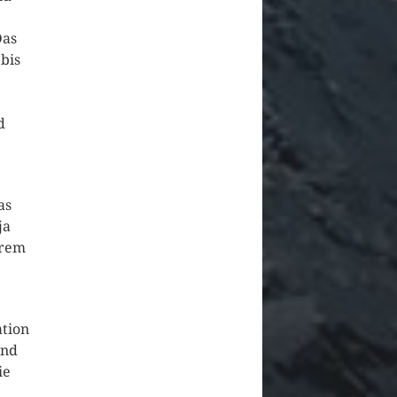
Das
bis
d
as
ja
ärem
ation
und
ie