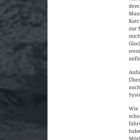
dem 
Maut
Katr
zur 
mich
Gloc
weni
anfü
Anfa
Über
auch
Syst
Wie 
scho
fahr
habe
Mögl