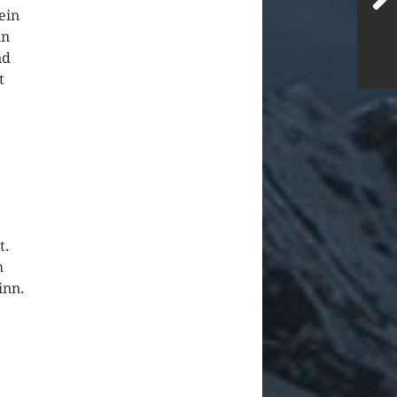
ein
in
nd
t
t.
m
inn.