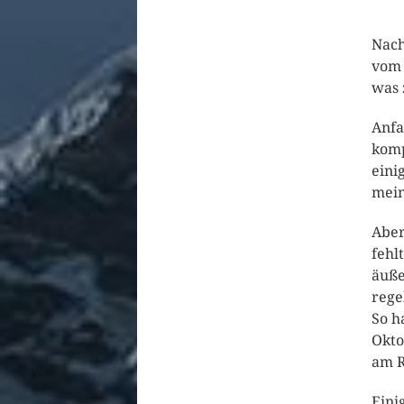
Nach
vom 
was 
Anfa
komp
eini
mein
Aber
fehl
äuße
rege
So h
Okto
am R
Eini