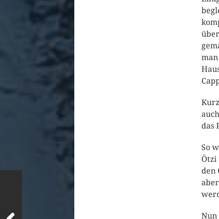
begle
komp
über
gema
man 
Haus
Capp
Kurz
auch
das 
So w
Ötzi
den 
aber
werd
Nun 