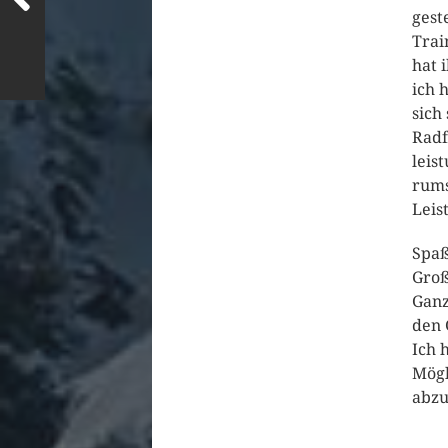
gest
Trai
hat 
ich 
sich
Radf
leis
rums
Leis
Spaß
Groß
Ganz
den 
Ich 
Mögl
abzu