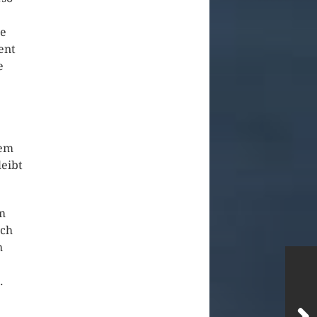
se
ent
e
lem
leibt
m
ich
h
.