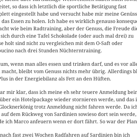
itet, so dass ich letztlich die sportliche Betätigung fast
lett eingestellt habe und versucht habe mir meine Genüs
 das Essen zu holen. Ich habe es wirklich genauso konsequ
cht wie beim Radtraining, aber der Genuss, die Freude di
sich durch eine Tafel Schokolade (oder auch mal drei) zu
e holt sind nicht zu vergleichen mit dem O-Saft oder
ucino nach drei Stunden Nüchterntraining.
um, wenn man alles essen und trinken darf, und es vor al
 macht, bleibt vom Genuss nichts mehr übrig. Allerdings b
Plus in der Energiebilanz als Fett an den Hüften.
ar mir klar, dass ich meine eh sehr teuere Anmeldung bei
 über ein Hotelpackage wieder stornieren werde, und das 
Glocknerkönig trotz Anmeldung nicht fahren werde. Da ic
 auf dem Rückweg von Sardinien sowieso dort sein werde,
e ich Marco anfeuern wenn er dort fährt. So war der Plan
nach fast zwei Wochen Radfahren auf Sardinien bin ich