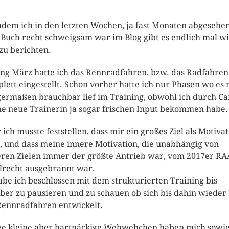
dem ich in den letzten Wochen, ja fast Monaten abgesehe
Buch recht schweigsam war im Blog gibt es endlich mal w
zu berichten.
ng März hatte ich das Rennradfahren, bzw. das Radfahren
lett eingestellt. Schon vorher hatte ich nur Phasen wo es 
germaßen brauchbar lief im Training, obwohl ich durch Ca
e neue Trainerin ja sogar frischen Input bekommen habe.
 ich musste feststellen, dass mir ein großes Ziel als Motiva
t, und dass meine innere Motivation, die unabhängig von
ren Zielen immer der größte Antrieb war, vom 2017er R
lrecht ausgebrannt war.
abe ich beschlossen mit dem strukturierten Training bis
ber zu pausieren und zu schauen ob sich bis dahin wieder
ennradfahren entwickelt.
ge kleine aber hartnäckige Wehwehchen haben mich sowi