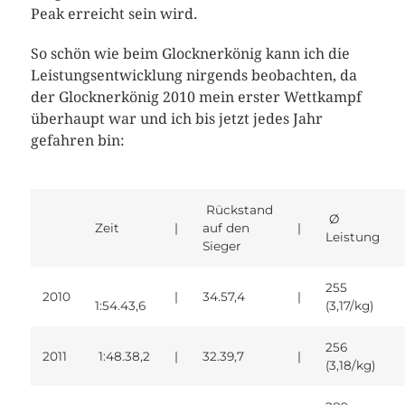
Peak erreicht sein wird.
So schön wie beim Glocknerkönig kann ich die
Leistungsentwicklung nirgends beobachten, da
der Glocknerkönig 2010 mein erster Wettkampf
überhaupt war und ich bis jetzt jedes Jahr
gefahren bin:
Rückstand
Ø
Zeit
|
auf den
|
Leistung
Sieger
255
2010
|
34.57,4
|
1:54.43,6
(3,17/kg)
256
2011
1:48.38,2
|
32.39,7
|
(3,18/kg)