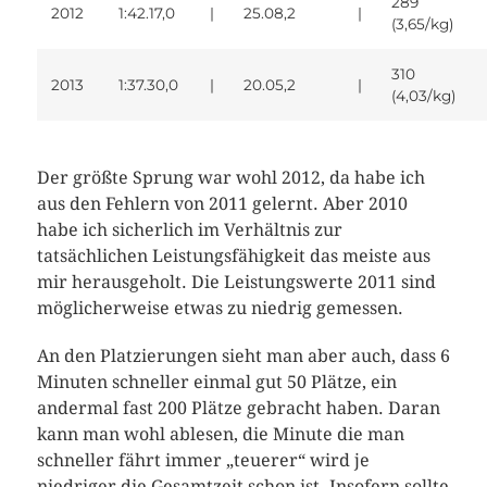
289
2012
1:42.17,0
|
25.08,2
|
(3,65/kg)
310
2013
1:37.30,0
|
20.05,2
|
(4,03/kg)
Der größte Sprung war wohl 2012, da habe ich
aus den Fehlern von 2011 gelernt. Aber 2010
habe ich sicherlich im Verhältnis zur
tatsächlichen Leistungsfähigkeit das meiste aus
mir herausgeholt. Die Leistungswerte 2011 sind
möglicherweise etwas zu niedrig gemessen.
An den Platzierungen sieht man aber auch, dass 6
Minuten schneller einmal gut 50 Plätze, ein
andermal fast 200 Plätze gebracht haben. Daran
kann man wohl ablesen, die Minute die man
schneller fährt immer „teuerer“ wird je
niedriger die Gesamtzeit schon ist. Insofern sollte