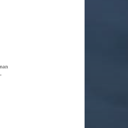
 man
,