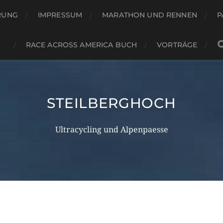
RUNG
IMPRESSUM
MARATHON UND RENNEN
P
RACE ACROSS AMERICA BUCH
VORTRÄGE
STEILBERGHOCH
Ultracycling und Alpenpaesse