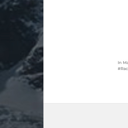
In
Ma
Rac