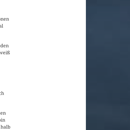
önen
al
 den
 weiß
ch
den
bin
 halb