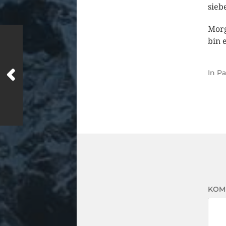
sieb
Morg
bin 
In
Pa
KOM