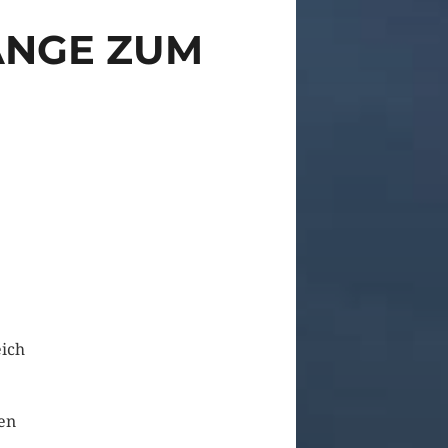
ANGE ZUM
eich
en