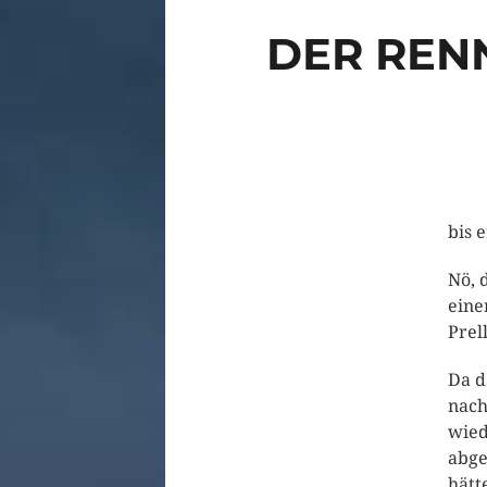
DER REN
bis 
Nö, 
ein
Prel
Da d
nach
wied
abge
hätt