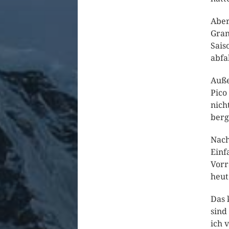
Aber
Gran
Sais
abfa
Auße
Pico
nich
berg
Nac
Einf
Vorr
heut
Das 
sind
ich 