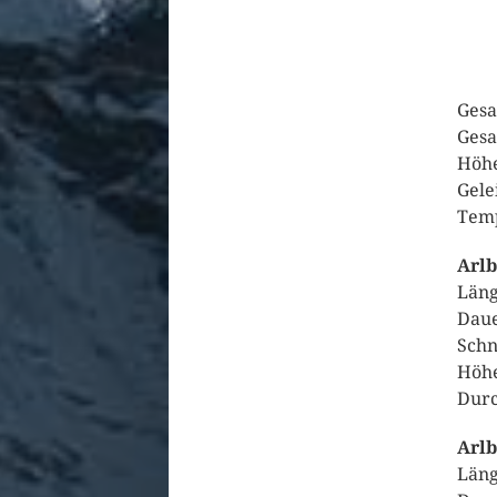
Gesa
Gesa
Höhe
Gele
Temp
Arlb
Läng
Daue
Schn
Höhe
Durc
Arlb
Läng