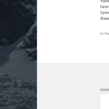
Vorb
Gewi
Syst
Hand
In
Pa
KOM