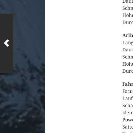
Daue
Schn
Höhe
Durc
Arlb
Läng
Daue
Schn
Höhe
Durc
Fah
Focu
Lauf
Scha
klei
Powe
Satt