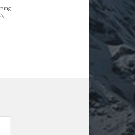
htung
a,