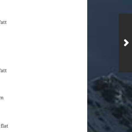
att
att
mm
flat