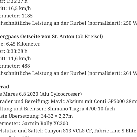
r: 1:36:37 h
itt: 16,5 km/h
nmeter: 1185
hschnittliche Leistung an der Kurbel (normalisiert): 250 W
ergpass Ostseite von St. Anton
(ab Kreisel)
e: 6,45 Kilometer
r: 0:33:28 h
itt: 11,6 km/h
nmeter: 488
hschnittliche Leistung an der Kurbel (normalisiert): 264 W
rrad
s Mares 6.8 2020 (Alu Cylcocrosser)
räder und Bereifung: Mavic Aksium mit Conti GP5000 28
ltung und Bremsen: Shimano Tiagra 4700 10-fach
nste Übersetzung: 34-32 = 2,27m
rmeter: Garmin Rally XC200
elstütze und Sattel: Canyon S13 VCLS CF, Fabric Line S Elite 