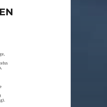
GEN
ge,
zehn
h,
e
t
g).