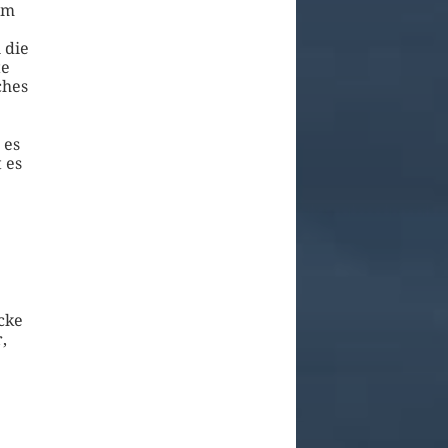
em
 die
te
ches
 es
 es
cke
,