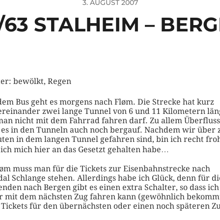
3. AUGUST 2007
/63 STALHEIM – BER
er: bewölkt, Regen
dem Bus geht es morgens nach Fløm. Die Strecke hat kurz
ereinander zwei lange Tunnel von 6 und 11 Kilometern län
man nicht mit dem Fahrrad fahren darf. Zu allem Überfluss
 es in den Tunneln auch noch bergauf. Nachdem wir über 
ten in dem langen Tunnel gefahren sind, bin ich recht fro
 ich mich hier an das Gesetzt gehalten habe…
løm muss man für die Tickets zur Eisenbahnstrecke nach
al Schlange stehen. Allerdings habe ich Glück, denn für di
enden nach Bergen gibt es einen extra Schalter, so dass ich
r mit dem nächsten Zug fahren kann (gewöhnlich bekomm
Tickets für den übernächsten oder einen noch späteren Zu