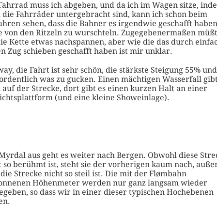
Fahrrad muss ich abgeben, und da ich im Wagen sitze, ind
 die Fahrräder untergebracht sind, kann ich schon beim
ahren sehen, dass die Bahner es irgendwie geschafft haben
e von den Ritzeln zu wurschteln. Zugegebenermaßen müß
die Kette etwas nachspannen, aber wie die das durch einfa
en Zug schieben geschafft haben ist mir unklar.
ay, die Fahrt ist sehr schön, die stärkste Steigung 55% und
 ordentlich was zu gucken. Einen mächtigen Wasserfall gibt
 auf der Strecke, dort gibt es einen kurzen Halt an einer
ichtsplattform (und eine kleine Showeinlage).
Myrdal aus geht es weiter nach Bergen. Obwohl diese Stre
t so berühmt ist, steht sie der vorherigen kaum nach, außer
 die Strecke nicht so steil ist. Die mit der Flømbahn
nnenen Höhenmeter werden nur ganz langsam wieder
egeben, so dass wir in einer dieser typischen Hochebenen
en.