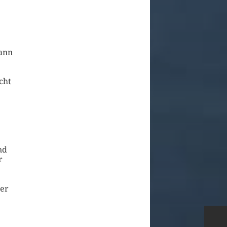
kann
cht
nd
r
mer