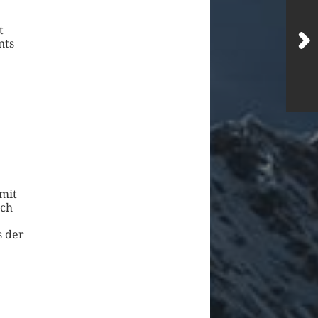
t
nts
mit
ich
s der