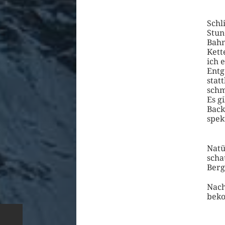
Schl
Stun
Bahn
Kett
ich 
Entg
stat
schm
Es g
Back
spek
Natü
scha
Berg
Nach
beko