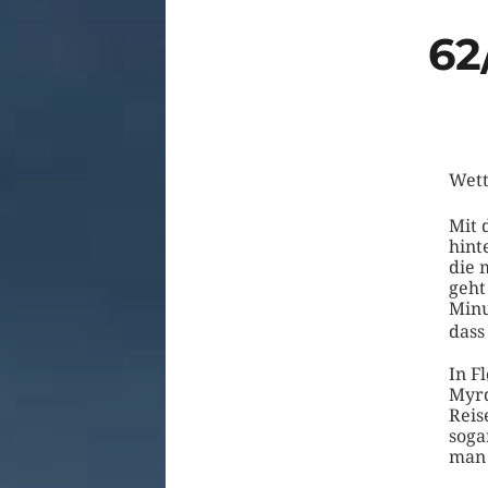
62
Wett
Mit 
hint
die 
geht
Minu
dass
In F
Myrd
Reis
soga
man 