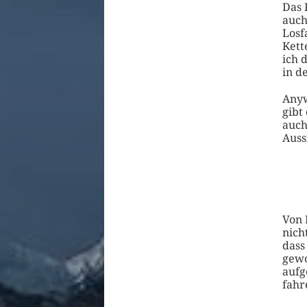
Das 
auch
Losf
Kett
ich 
in d
Anyw
gibt
auch
Auss
Von 
nich
dass
gewo
aufg
fahr