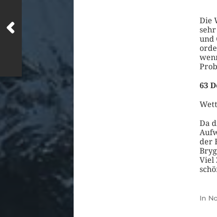
Die 
sehr
und 
orde
wenn
Prob
63 D
Wett
Da d
Aufw
der 
Bryg
Viel
schö
In
No