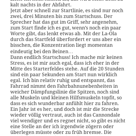
kalt nachts in der Abfahrt.
Jetzt aber schnell zur Startlinie, es sind nur noch
zwei, drei Minuten bis zum Startschuss. Der
Sprecher hat das gut im Griff, sehr angenehm,
zum Start finde ich es gut, wenn’s noch ein paar
Worte gibt, das lenkt etwas ab. Mit der La-Ola
durch das Startfeld überfordert er uns aber ein
bisschen, die Konzentration liegt momentan
eindeutig bei den Beinen…
Dann endlich Startschuss! Ich mache mir keinen
Stress, es ist mir auch egal, dass ich eher in der
Mitte des Starterfeldes stehe. Auf die 20 Stunden
sind ein paar Sekunden am Start nun wirklich
egal. Ich bin relativ ruhig und entspannt, das
Fahrrad nimmt den Fahrbahnunebenheiten in
weicher Dämpfungslinie die Spitzen, noch sind
alle Muskeln und kleinen Hilfsmuskeln topfit, so
dass es sich wunderbar anfühlt hier zu fahren.
Ein Jahr ist es her, und doch ist mir die Strecke
wieder völlig vertraut, auch ist das Cannondale
viel wendiger und es regnet nicht, so gibt es nicht
eine Stelle an der ich irgendwie zögern oder
überlegen müsste oder zu früh bremse. Die