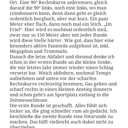
Ort. Eine 90° Rechtskurve anbremsen, gleich
darauf die 90° links, noch eine links, wo man
reindonnern kann, denn dann geht es gleich
ordentlich berghoch, aber nur kurz. Ein paar
Meter eher flach, dann noch mal ein Stich. „Im
Friel“. Hier wird es nochmal ordentlich steil,
zwar nur so 150 Meter aber mit jeder Runde
wird diese Stelle härter. Wie gut, dass hier eine
besonders aktive Fanmeile aufgebaut ist, inkl.
Megaphon und Trommeln.
Danach die letze Abfahrt und diesmal denke ich
schon in der ersten Runde an die kleine Senke,
die mir letztes Jahr immer wieder einen Schlag
versetzt hat. Weich abfedern, nochmal Tempo
aufnehmen und unten vor der scharfen
Rechtskurve rechtzeitig bremsen, Gas geben und
scharf rechts in einen kleinen Anstieg donnern
und schon geht’s am Sportplatz entlang in die
Zeitmessschleuse.
Die erste Runde ist geschafft. Alles fühlt sich
locker an, die ging schneller rum als gedacht. Ich
beschließe die zweite Runde eine Fotorunde zu
machen. Das hilft vielleicht auch dabei nicht zu
überziehen.