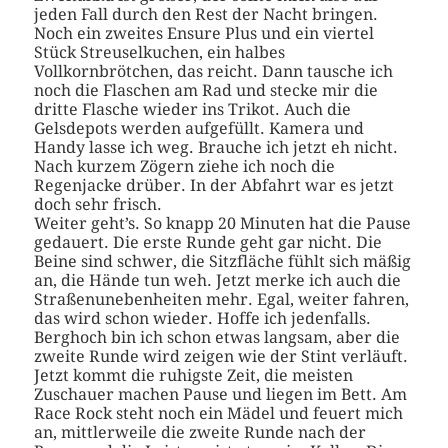
jeden Fall durch den Rest der Nacht bringen.
Noch ein zweites Ensure Plus und ein viertel
Stück Streuselkuchen, ein halbes
Vollkornbrötchen, das reicht. Dann tausche ich
noch die Flaschen am Rad und stecke mir die
dritte Flasche wieder ins Trikot. Auch die
Gelsdepots werden aufgefüllt. Kamera und
Handy lasse ich weg. Brauche ich jetzt eh nicht.
Nach kurzem Zögern ziehe ich noch die
Regenjacke drüber. In der Abfahrt war es jetzt
doch sehr frisch.
Weiter geht’s. So knapp 20 Minuten hat die Pause
gedauert. Die erste Runde geht gar nicht. Die
Beine sind schwer, die Sitzfläche fühlt sich mäßig
an, die Hände tun weh. Jetzt merke ich auch die
Straßenunebenheiten mehr. Egal, weiter fahren,
das wird schon wieder. Hoffe ich jedenfalls.
Berghoch bin ich schon etwas langsam, aber die
zweite Runde wird zeigen wie der Stint verläuft.
Jetzt kommt die ruhigste Zeit, die meisten
Zuschauer machen Pause und liegen im Bett. Am
Race Rock steht noch ein Mädel und feuert mich
an, mittlerweile die zweite Runde nach der