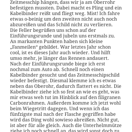
Zeitmesschip hängen, dass wir ja am Oberrohr
befestigen mussten. Dabei macht es Pling und ein
Kabelbinder reißt und fliegt weg. Mist! Ich fahre
etwas o-beinig um den zweiten nicht auch noch
abzureißen und das Schild nicht zu verlieren.
Die Feller begrüßen uns schon auf der
Einführungsrunde und jubeln uns erstmals zu.
An markanten Punkten haben sich kleine
„Fanmeilen“ gebildet. War letztes Jahr schon
cool, ist es dieses Jahr auch wieder. Und hilft
umso mehr, je länger das Rennen andauert.
Nach der Einführungsrunde biege ich erst
nochmal zum Auto ab. Schnell noch einen
Kabelbinder gesucht und das Zeitmesschipschild
wieder befestigt. Diesmal klemme ich es etwas
neben das Oberohr, dadurch flattert es nicht. Die
Kabelbinder ziehe ich so fest an wie es geht, was
mir etwas weh tut im Hinblick auf den filigranen
Carbonrahmen. Außerdem komme ich jetzt wohl
beim Wiegetritt dagegen. Und wenn ich das
fünfzigste mal nach der Flasche gegriffen habe
wird das Ding wohl sowieso abreißen. Nicht gut,
ist aber für alle gleich. Auch die Unterhelmmütze
ziehe ich noch schnell an, das wird sonst doch zu