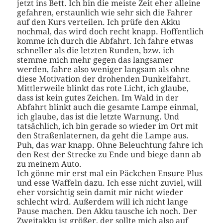
jetzt ins Bett. Ich bin die meiste Zeit eher alleine
gefahren, erstaunlich wie sehr sich die Fahrer
auf den Kurs verteilen. Ich prüfe den Akku
nochmal, das wird doch recht knapp. Hoffentlich
komme ich durch die Abfahrt. Ich fahre etwas
schneller als die letzten Runden, bzw. ich
stemme mich mehr gegen das langsamer
werden, fahre also weniger langsam als ohne
diese Motivation der drohenden Dunkelfahrt.
Mittlerweile blinkt das rote Licht, ich glaube,
dass ist kein gutes Zeichen. Im Wald in der
Abfahrt blinkt auch die gesamte Lampe einmal,
ich glaube, das ist die letzte Warnung. Und
tatsächlich, ich bin gerade so wieder im Ort mit
den Straßenlaternen, da geht die Lampe aus.
Puh, das war knapp. Ohne Beleuchtung fahre ich
den Rest der Strecke zu Ende und biege dann ab
zu meinem Auto.
Ich gönne mir erst mal ein Päckchen Ensure Plus
und esse Waffeln dazu. Ich esse nicht zuviel, will
eher vorsichtig sein damit mir nicht wieder
schlecht wird. Außerdem will ich nicht lange
Pause machen. Den Akku tausche ich noch. Der
Zweitakku ist größer, der sollte mich also auf