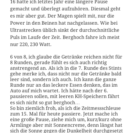
16 hatte ich letztes Jahr eine längere Pause
gemacht und überlegt aufzuhören. Diesmal geht
es mir aber gut. Der Magen spielt mit, nur die
Power in den Beinen hat nachgelassen. Wie bei
Ultrastrecken üblich sinkt der durchschnittliche
Puls im Laufe der Zeit. Berghoch fahre ich meist
nur 220, 230 Watt.
6 von 8, ich glaube die Getränke reichen nicht für
8 Runden, gerade fühlt es sich auch richtig
anstrengend an. Als ich in die 7. Runde des Stints
gehe merke ich, dass nicht nur die Getränke bald
leer sind, sondern ich auch. Ich kann die ganze
Runde nur an das leckere Essen denken, das im
Auto auf mich wartet. Ich hätte nach der 6.
pausieren sollen, mit leeren KH-Speichern fährt
es sich nicht so gut berghoch…
So bin ziemlich froh, als ich die Zeitmessschleuse
zum 15. Mal für heute passiere. Jetzt mache ich
eine große Pause, ziehe mich um, kurz/kurz ohne
Armlinge aber mit Sonnencreme, denn längst hat
sich die Sonne gegen die Dunkelheit durchgesetzt