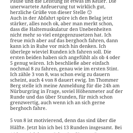
Pause und die Leistung ist etwas im Keller. Die
unerwartete Anfeuerung tut wirklich gut,
herzliche Grüße von dieser Stelle 🙂
Auch in der Abfahrt spüre ich den Belag jetzt
stärker, alles noch ok, aber man merkt schon,
dass die Haltemuskulatur den Unebenheiten
nicht mehr so viel entgegenzusetzen hat. Ich
freue mich aber auf das berghoch fahren, dann
kann ich in Ruhe vor mich hin denken. Ich
überlege wieviel Runden ich fahren soll. Die
ersten beiden haben sich angefühlt als ob 4 oder
5 genug wären. Ich beschließe aber einfach
nochmal 8 zu fahren, genau wie im ersten Stint.
Ich zähle 3 von 8, was schon ewig zu dauern
scheint, auch 4 von 8 dauert ewig. Im Thommer
Berg stelle ich meine Anmeldung für die 24h am
Nürburgring in Frage, soviel Höhenmeter auf der
Runde und das über Stunden, für mich schon
grenzwertig, auch wenn ich an sich gerne
berghoch fahre.
5 von 8 ist motivierend, denn das sind über die
Hälfte. Jetzt bin ich bei 13 Runden insgesamt. Bei