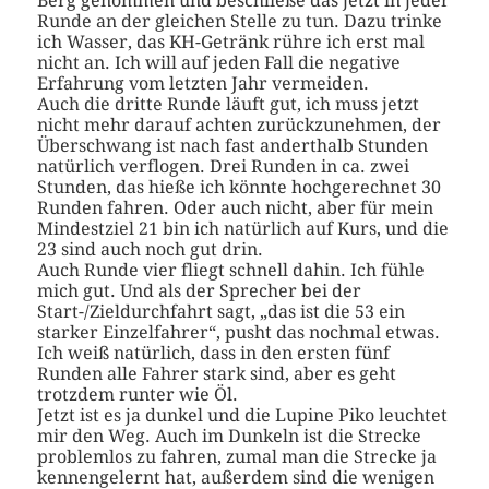
Berg genommen und beschließe das jetzt in jeder
Runde an der gleichen Stelle zu tun. Dazu trinke
ich Wasser, das KH-Getränk rühre ich erst mal
nicht an. Ich will auf jeden Fall die negative
Erfahrung vom letzten Jahr vermeiden.
Auch die dritte Runde läuft gut, ich muss jetzt
nicht mehr darauf achten zurückzunehmen, der
Überschwang ist nach fast anderthalb Stunden
natürlich verflogen. Drei Runden in ca. zwei
Stunden, das hieße ich könnte hochgerechnet 30
Runden fahren. Oder auch nicht, aber für mein
Mindestziel 21 bin ich natürlich auf Kurs, und die
23 sind auch noch gut drin.
Auch Runde vier fliegt schnell dahin. Ich fühle
mich gut. Und als der Sprecher bei der
Start-/Zieldurchfahrt sagt, „das ist die 53 ein
starker Einzelfahrer“, pusht das nochmal etwas.
Ich weiß natürlich, dass in den ersten fünf
Runden alle Fahrer stark sind, aber es geht
trotzdem runter wie Öl.
Jetzt ist es ja dunkel und die Lupine Piko leuchtet
mir den Weg. Auch im Dunkeln ist die Strecke
problemlos zu fahren, zumal man die Strecke ja
kennengelernt hat, außerdem sind die wenigen