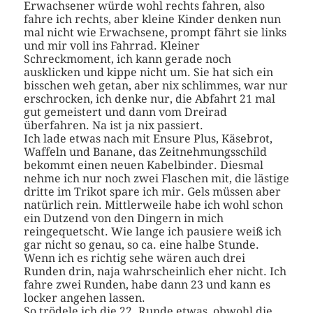
Erwachsener würde wohl rechts fahren, also
fahre ich rechts, aber kleine Kinder denken nun
mal nicht wie Erwachsene, prompt fährt sie links
und mir voll ins Fahrrad. Kleiner
Schreckmoment, ich kann gerade noch
ausklicken und kippe nicht um. Sie hat sich ein
bisschen weh getan, aber nix schlimmes, war nur
erschrocken, ich denke nur, die Abfahrt 21 mal
gut gemeistert und dann vom Dreirad
überfahren. Na ist ja nix passiert.
Ich lade etwas nach mit Ensure Plus, Käsebrot,
Waffeln und Banane, das Zeitnehmungsschild
bekommt einen neuen Kabelbinder. Diesmal
nehme ich nur noch zwei Flaschen mit, die lästige
dritte im Trikot spare ich mir. Gels müssen aber
natürlich rein. Mittlerweile habe ich wohl schon
ein Dutzend von den Dingern in mich
reingequetscht. Wie lange ich pausiere weiß ich
gar nicht so genau, so ca. eine halbe Stunde.
Wenn ich es richtig sehe wären auch drei
Runden drin, naja wahrscheinlich eher nicht. Ich
fahre zwei Runden, habe dann 23 und kann es
locker angehen lassen.
So trödele ich die 22. Runde etwas, obwohl die