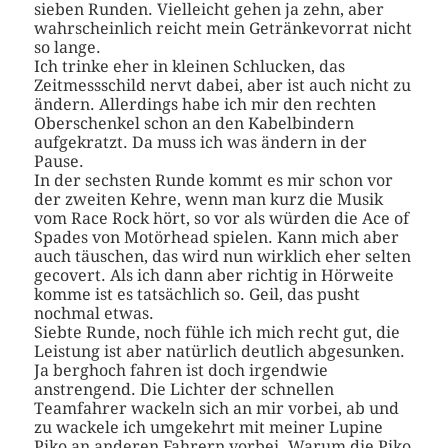
sieben Runden. Vielleicht gehen ja zehn, aber
wahrscheinlich reicht mein Getränkevorrat nicht
so lange.
Ich trinke eher in kleinen Schlucken, das
Zeitmessschild nervt dabei, aber ist auch nicht zu
ändern. Allerdings habe ich mir den rechten
Oberschenkel schon an den Kabelbindern
aufgekratzt. Da muss ich was ändern in der
Pause.
In der sechsten Runde kommt es mir schon vor
der zweiten Kehre, wenn man kurz die Musik
vom Race Rock hört, so vor als würden die Ace of
Spades von Motörhead spielen. Kann mich aber
auch täuschen, das wird nun wirklich eher selten
gecovert. Als ich dann aber richtig in Hörweite
komme ist es tatsächlich so. Geil, das pusht
nochmal etwas.
Siebte Runde, noch fühle ich mich recht gut, die
Leistung ist aber natürlich deutlich abgesunken.
Ja berghoch fahren ist doch irgendwie
anstrengend. Die Lichter der schnellen
Teamfahrer wackeln sich an mir vorbei, ab und
zu wackele ich umgekehrt mit meiner Lupine
Piko an anderen Fahrern vorbei. Warum die Piko