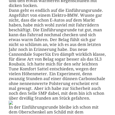
und den etwas wärmeren Regenschuhen mit
dicken Socken.
Dann geht es endlich auf die Einführungsrunde.
Angeführt von einem Elektro-BMW. Wusste gar
nicht, dass die schon E-Autos auf dem Markt
haben, habe mich wohl zuviel mit Fahrrädern
beschäftigt. Die Einführungsrunde tut gut, man
kann das Fahrrad nochmal checken und sich
etwas warm fahren. Der Belag fühlt sich gar
nicht so schlimm an, wie ich es aus dem letzten
Jahr noch in Erinnerung habe. Das neue
Cannondale SuperSix Evo dämpft wirklich klasse,
für diese Art von Belag sogar besser als das SL3
Roubaix. Ich hatte mich für den sehr leichten
Tune Komfort Sattel entschieden, wegen der
vielen Höhenmeter. Ein Experiment, denn
zwanzig Stunden auf einer dünnen Carbonschale
ohne nennenswerte Polsterung erscheint erst
mal gewagt. Aber ich habe zur Sicherheit auch
noch den Selle SMP dabei, mit dem bin ich schon
über dreißig Stunden am Stück gefahren.
In der Einführungsrunde bleibe ich schon mit
dem Oberschenkel am Schild mit dem