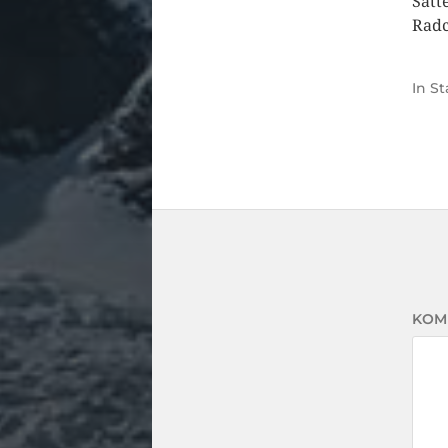
Satt
Radc
In
St
KOM