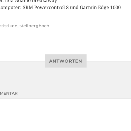
el: ISM Adamo breakaway
omputer: SRM Powercontrol 8 und Garmin Edge 1000
atistiken
,
steilberghoch
ANTWORTEN
MENTAR