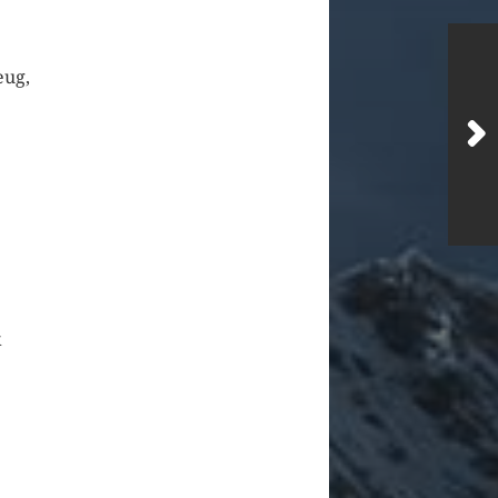
eug,
k