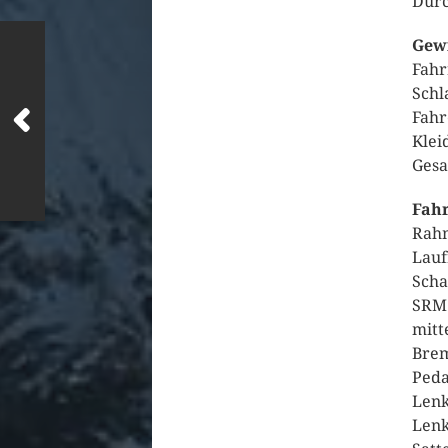
Durc
Gewi
Fahr
Schl
Fahr
Klei
Gesa
Fahr
Rahm
Lauf
Scha
SRM 
mitt
Brem
Peda
Lenk
Lenk