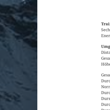
Trai
Sech
Ener
Umge
Dist
Gesa
Höhe
Gesa
Durc
Norm
Durc
Durs
Durc