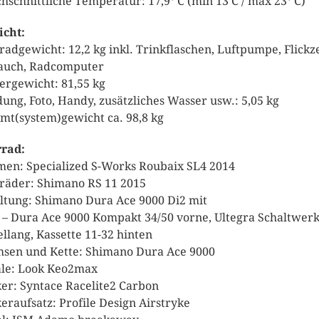
hschnittliche Temperatur: 17,9° C (min 13 C / max 23° C)
cht:
radgewicht: 12,2 kg inkl. Trinkflaschen, Luftpumpe, Flickz
auch, Radcomputer
ergewicht: 81,55 kg
dung, Foto, Handy, zusätzliches Wasser usw.: 5,05 kg
mt(system)gewicht ca. 98,8 kg
rad:
en: Specialized S-Works Roubaix SL4 2014
räder: Shimano RS 11 2015
ltung: Shimano Dura Ace 9000 Di2 mit
– Dura Ace 9000 Kompakt 34/50 vorne, Ultegra Schaltwer
ellang, Kassette 11-32 hinten
sen und Kette: Shimano Dura Ace 9000
le: Look Keo2max
er: Syntace Racelite2 Carbon
eraufsatz: Profile Design Airstryke