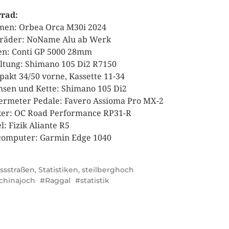
rad:
en: Orbea Orca M30i 2024
räder: NoName Alu ab Werk
en: Conti GP 5000 28mm
ltung: Shimano 105 Di2 R7150
akt 34/50 vorne, Kassette 11-34
sen und Kette: Shimano 105 Di2
rmeter Pedale: Favero Assioma Pro MX-2
er: OC Road Performance RP31-R
l: Fizik Aliante R5
omputer: Garmin Edge 1040
ssstraßen
,
Statistiken
,
steilberghoch
chinajoch
Raggal
statistik