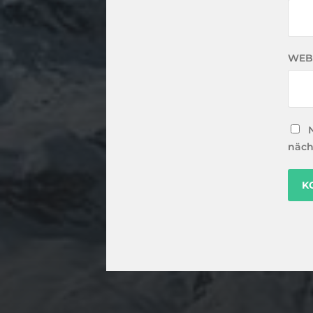
WEB
näch