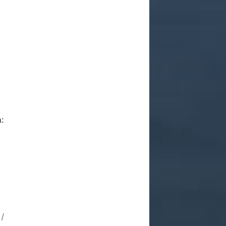
h:
 /