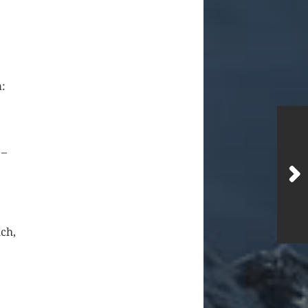
a:
 –
ch,