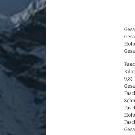
Gesa
Gesa
Höhe
Gesa
Fasc
Kilo
9,8)
Gesa
Fasc
Schn
Fasc
Höhe
Fasc
Gesa