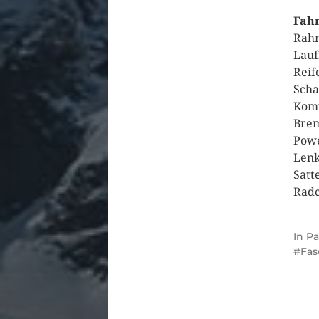
Fahr
Rahm
Lauf
Reif
Scha
Komp
Brem
Powe
Lenk
Satte
Radc
In
Pa
Fas