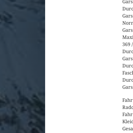
Gars
Durc
Gars
Norm
Gars
Maxi
369 
Durc
Gars
Durc
Fasc
Durc
Gars
Fahr
Rad
Fahr
Klei
Gesa