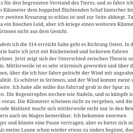
ts für den begrenzten Verstand des Tieres, und so fahre ich
n Kilometer dem hoppelnd flüchtenden Schaf hinterher bis
er zweiten Kreuzung so schlau ist und zur Seite abbiegt. Ta
ja ein bisschen Leid, aber ich kriege einen weiteren Kilom
Grinsen nicht aus dem Gesicht.
dem ich die 314 erreicht habe geht es Richtung Osten. In 
rie hatte ich jetzt mit Rückenwind und lockerem Fahren
chnet. Jetzt zeigt sich der Unterschied zwischen Theorie u
is. Mittlerweile ist es sehr stürmisch geworden und über d
pen, über die ich hier fahre peitscht der Wind mit ungeah
alität. Es schüttet in Strömen, und der Wind kommt meist 
Seite. Ich habe alle mühe das Fahrrad grob in der Spur zu
en. Die Regentropfen stechen wie Nadeln, und so kämpfe i
 voran. Die Kilometer scheinen nicht zu vergehen, und die
ende Mahlzeit macht sich mittlerweile nicht nur in den Be
ern auch im Magen bemerkbar. Ich bekomme enormen
er und könnte eine Pause vertragen, aber es bietet sich ni
Als meine Laune schon wieder etwas zu sinken beginnt, das