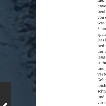
hier
davo
beob
von 
was 
Scha
spri
Das 
bedr
der 
lang
steh
und 
verf
Geho
leic
schn
und 
verz