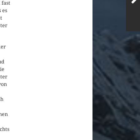
 fast
 es
t
eter
der
nd
ie
nter
von
ch
inen
chts