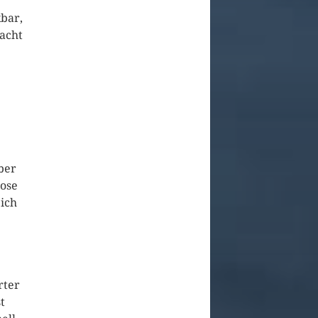
kbar,
macht
ber
hose
 ich
rter
t