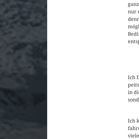
ganz
nur 
denn
mögl
Bedi
ents
Ich 
peit
in d
sond
Ich 
fahr
viel