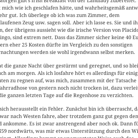
orgen gibt’s Irish Breakfast von der Landlady zubereitet. 
t mich wie ich geschlafen hätte, und wahrheitsgemäß antw
sehr gut. Ich überlege ob ich was zum Zimmer, dem
laufenen Zeug usw. sagen soll. Aber ich lasse es. Sie und ih
, der übrigens aussieht wie die irische Version von Placid
ngo, sind extrem nett. Dass das Zimmer sicher keine 40 E
ern eher 25 Kosten dürfte im Vergleich zu den sonstigen
nachtungen werden sie wohl irgendwann selbst merken.
at die ganze Nacht über gestürmt und geregnet, und so ble
uch am morgen. Als ich losfahre hört es allerdings für eini
ten zu regnen auf, was mich, zusammen mit der Tatsache 
Fahrradhose von gestern noch nicht trocken ist, dazu verlei
die ganzen letzten Tage auf die Regenhose zu verzichten.
sich herausstellt ein Fehler. Zunächst bin ich überrascht, d
zwar nach Westen fahre, aber trotzdem ganz gut gegen de
 ankomme. Es ist zwar anstrengend aber noch ok. Dann f
N59 nordwärts, was mir etwas Unterstützung durch den W