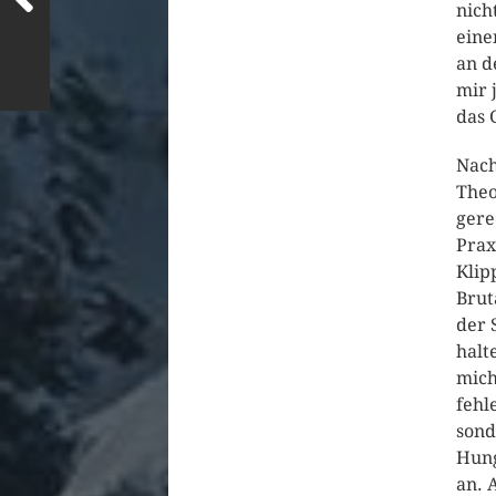
nich
eine
an d
mir 
das 
Nach
Theo
gere
Prax
Klip
Brut
der 
halt
mich
fehl
sond
Hung
an. 