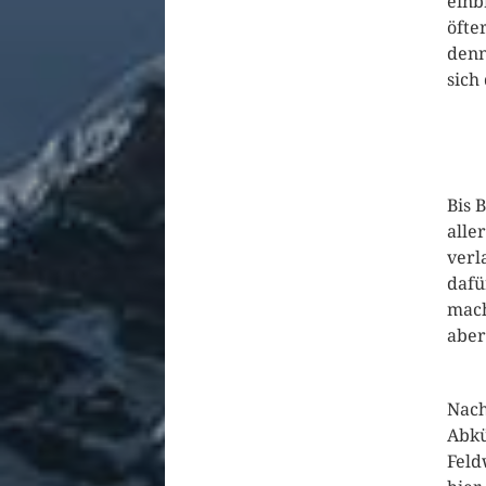
einb
öfte
denn
sich
Bis 
alle
verl
dafü
mach
aber
Nach
Abkü
Feld