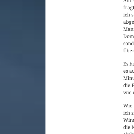
Am M
frag
ich 
abge
Mann
Domi
sond
Über
Es h
es a
Minu
die 
wie 
Wie 
ich 
Wind
die 