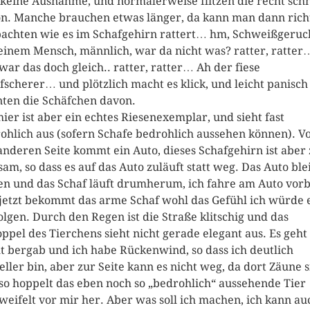
 keine Ausnahme, und normalerweise flitzen die recht schn
n. Manche brauchen etwas länger, da kann man dann rich
achten wie es im Schafgehirn rattert… hm, Schweißgeruc
einem Mensch, männlich, war da nicht was? ratter, ratter
war das doch gleich.. ratter, ratter… Ah der fiese
fscherer… und plötzlich macht es klick, und leicht panisch
nten die Schäfchen davon.
hier ist aber ein echtes Riesenexemplar, und sieht fast
ohlich aus (sofern Schafe bedrohlich aussehen können). V
anderen Seite kommt ein Auto, dieses Schafgehirn ist aber
sam, so dass es auf das Auto zuläuft statt weg. Das Auto ble
en und das Schaf läuft drumherum, ich fahre am Auto vorb
jetzt bekommt das arme Schaf wohl das Gefühl ich würde 
olgen. Durch den Regen ist die Straße klitschig und das
ppel des Tierchens sieht nicht gerade elegant aus. Es geht
ht bergab und ich habe Rückenwind, so dass ich deutlich
eller bin, aber zur Seite kann es nicht weg, da dort Zäune 
so hoppelt das eben noch so „bedrohlich“ aussehende Tier
weifelt vor mir her. Aber was soll ich machen, ich kann au