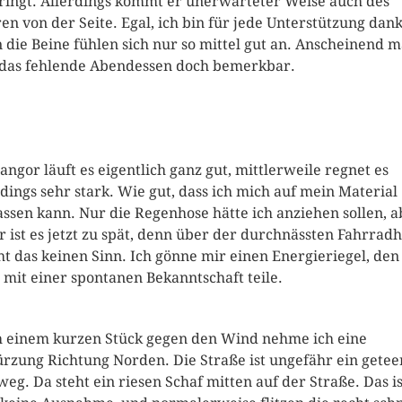
ringt. Allerdings kommt er unerwarteter Weise auch des
ren von der Seite. Egal, ich bin für jede Unterstützung dan
 die Beine fühlen sich nur so mittel gut an. Anscheinend 
 das fehlende Abendessen doch bemerkbar.
Bangor läuft es eigentlich ganz gut, mittlerweile regnet es
rdings sehr stark. Wie gut, dass ich mich auf mein Material
assen kann. Nur die Regenhose hätte ich anziehen sollen, a
r ist es jetzt zu spät, denn über der durchnässten Fahrrad
t das keinen Sinn. Ich gönne mir einen Energieriegel, den
 mit einer spontanen Bekanntschaft teile.
 einem kurzen Stück gegen den Wind nehme ich eine
rzung Richtung Norden. Die Straße ist ungefähr ein getee
weg. Da steht ein riesen Schaf mitten auf der Straße. Das is