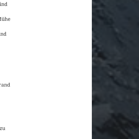
sind
 Mühe
und
nrand
 zu