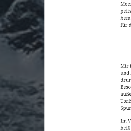
Meer
peit
beme
für 
Mir 
und 
drum
Beso
auße
Torf
Spur
Im V
heiß