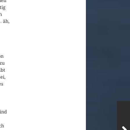
ell
tig
h
… äh,
on
 zu
ibt
ei,
es
sind
ch