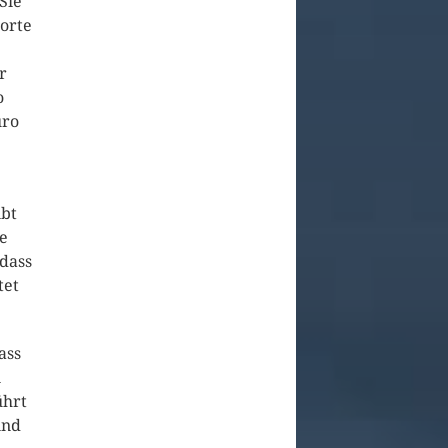
Sie
orte
r
o
uro
ibt
ge
dass
tet
ass
n
ührt
ind