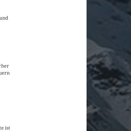
rund
rher
uern
e ist