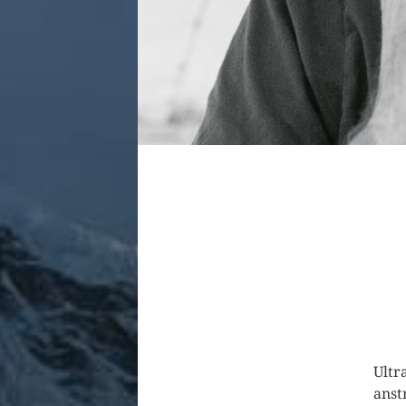
Ultr
anst