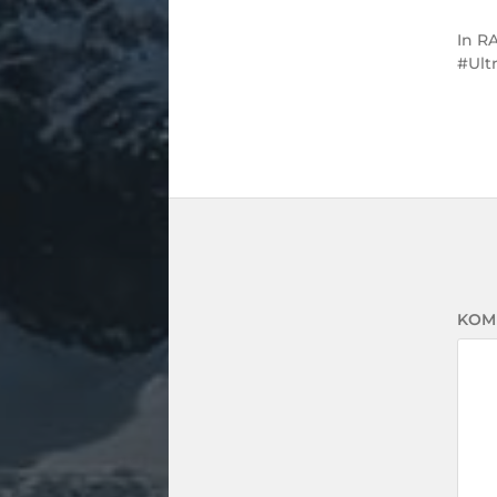
In
RA
Ult
KOM