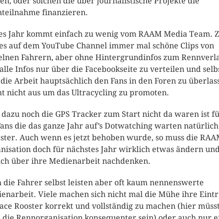
en, oder solchen die über journalistische Projekte die
teilnahme finanzieren.
es Jahr kommt einfach zu wenig vom RAAM Media Team. 
 es auf dem YouTube Channel immer mal schöne Clips von
elnen Fahrern, aber ohne Hintergrundinfos zum Rennverla
alle Infos nur über die Facebookseite zu verteilen und selb
 die Arbeit hauptsächlich den Fans in den Foren zu überlas
ht nicht aus um das Ultracycling zu promoten.
 dazu noch die GPS Tracker zum Start nicht da waren ist f
Fans die das ganze Jahr auf’s Dotwatching warten natürlich
ster. Auch wenn es jetzt behoben wurde, so muss die RA
nisation doch für nächstes Jahr wirklich etwas ändern un
ich über ihre Medienarbeit nachdenken.
 die Fahrer selbst leisten aber oft kaum nennenswerte
enarbeit. Viele machen sich nicht mal die Mühe ihre Eint
ace Rooster korrekt und vollständig zu machen (hier müss
 die Rennorganisation konsequenter sein) oder auch nur e