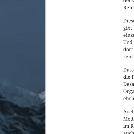
deck
Renn
Dies
gibt
einz
Und 
dort
reic
Dass
die 
Desa
Orga
ehrl
Auch
Medi
im R
auch