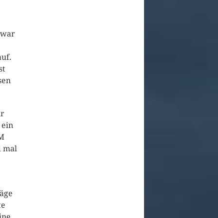
Zwar
uf.
st
sen
ür
 ein
AM
d mal
räge
te
ine