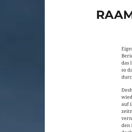
RAAM
Eige
Beri
das 
so d
durc
Desh
wied
auf 
zeit
vern
den 