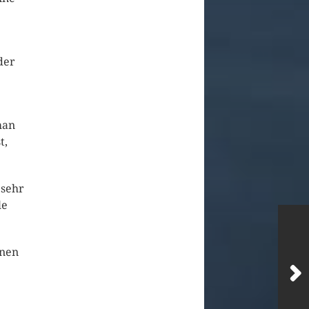
der
man
t,
 sehr
le
inen