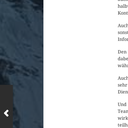
halb
Kont
Auch
sons
Info
Den 
dabe
währ
Auch
sehr
Dien
Und 
Team
wirk
teil