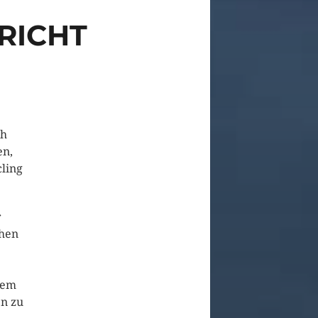
RICHT
ch
en,
cling
r
chen
lem
en zu