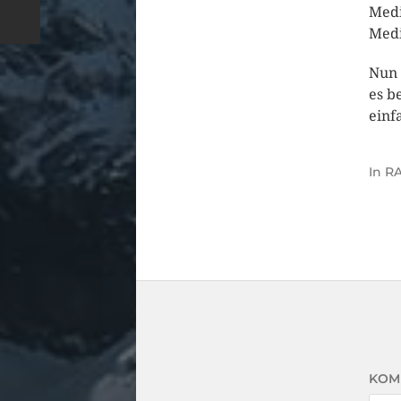
Medi
Medi
Nun 
es b
einf
In
RA
KOM