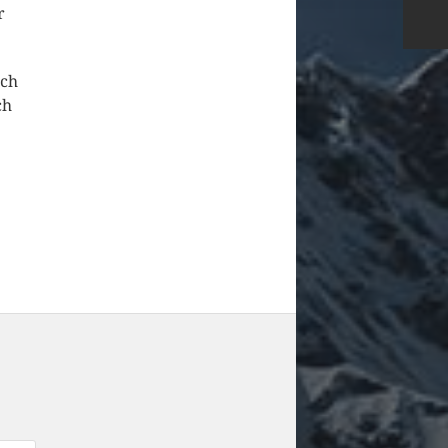
r
ich
ch