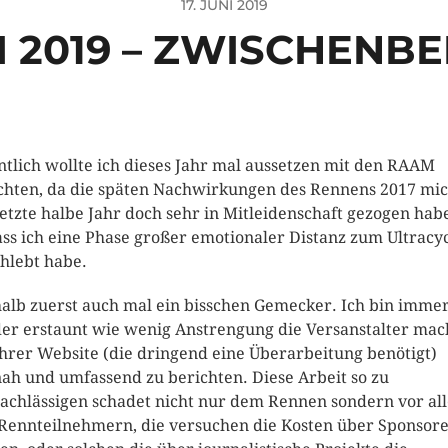
17. JUNI 2019
 2019 – ZWISCHENBE
ntlich wollte ich dieses Jahr mal aussetzen mit den RAAM
chten, da die späten Nachwirkungen des Rennens 2017 mi
letzte halbe Jahr doch sehr in Mitleidenschaft gezogen hab
ass ich eine Phase großer emotionaler Distanz zum Ultracy
hlebt habe.
alb zuerst auch mal ein bisschen Gemecker. Ich bin imme
er erstaunt wie wenig Anstrengung die Versanstalter ma
ihrer Website (die dringend eine Überarbeitung benötigt)
nah und umfassend zu berichten. Diese Arbeit so zu
achlässigen schadet nicht nur dem Rennen sondern vor al
Rennteilnehmern, die versuchen die Kosten über Sponsor