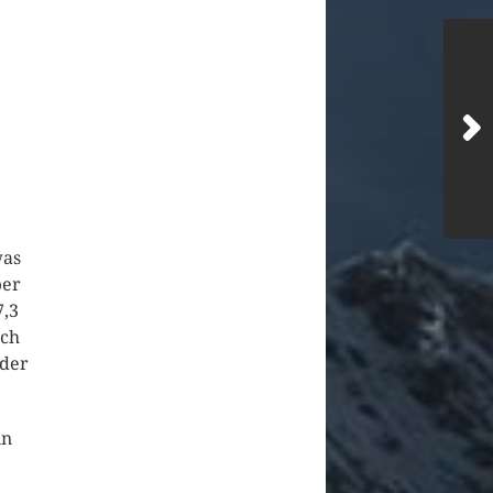
was
ber
7,3
och
 der
in