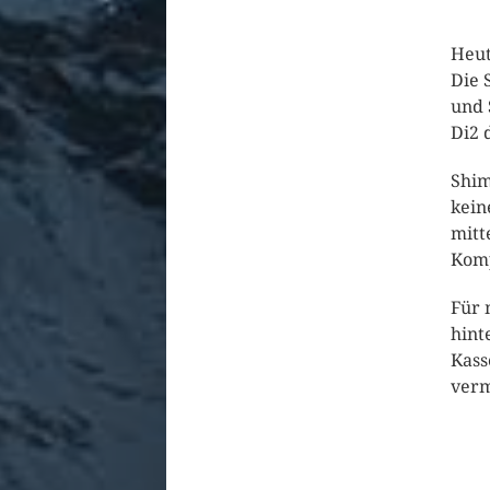
Heut
Die 
und 
Di2 
Shim
kein
mitt
Komp
Für 
hint
Kass
verm