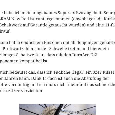
e habe ich mein umgebautes Supersix Evo abgeholt. Sehr g
SRAM New Red ist runtergekommen (obwohl gerade Kurb
Schaltwerk auf Garantie getauscht wurden) und eine 11-f
drauf.
ano hat ja endlich ein Einsehen mit all denjenigen gehabt 
e Profiwattzahlen an der Schwelle treten und bietet ein
ellanges Schaltwerk an, dass mit den DuraAce Di2
onenten kompatibel ist.
mich bedeutet das, dass ich endliche „legal“ ein 32er Ritzel
en fahren kann. Dank 11-fach ist auch die Abstufung der
ette vernünftig und ich muss nicht mehr auf das schmerzli
isste 13er verzichten.