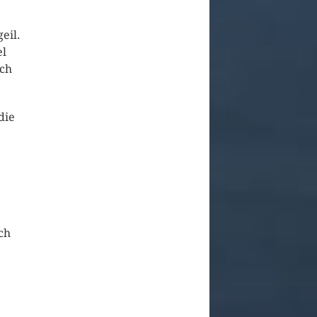
eil.
el
ach
die
ch