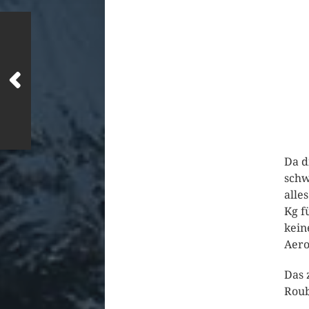
Da d
schw
alle
Kg f
kein
Aero
Das 
Roub