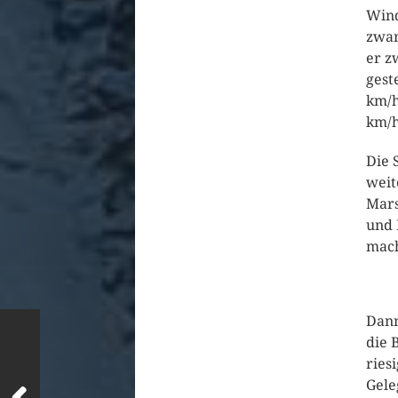
Wind
zwan
er z
gest
km/h
km/
Die 
weit
Mars
und 
mach
Dann
die 
ries
Gele