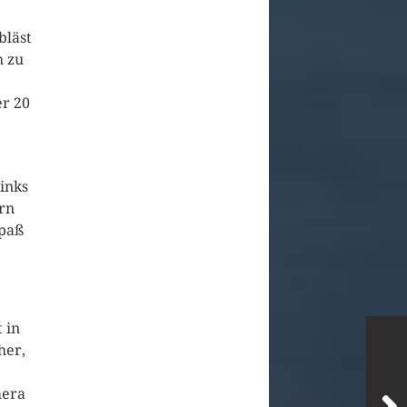
bläst
h zu
er 20
links
rn
Spaß
 in
her,
mera