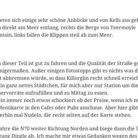
ieten sich einige sehr schöne Anblicke und von Kells aus ge
 direkt am Meer entlang, rechts die Berge von Teermoyle
tain, links fallen die Klippen steil ab zum Meer.
 dieser Teil ist gut zu fahren und die Qualität der Straße g
inigermaßen. Außer einigen Fotostopps gibt es nichts was d
t abbremsen würde, so dass Killorglin recht schnell erreic
 Ein ganz nettes Städtchen, für mich aber nur Station um di
ervorräte aufzufüllen und zu Mittag zu essen.
bin immer noch etwas schockiert ob der Preise, wenn ich m
Menükarte in den Cafes oder Pubs anschaue. Aber hier gibt
rhin mal Nudeln, die recht selten auf der Karte stehen.
fahre die N70 weiter Richtung Norden und biege dann die 
tung Dingle ab. Ich mache mir etwas Gedanken wegen des