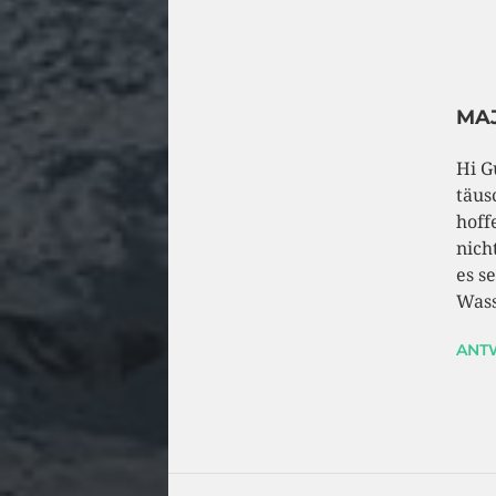
MAJ
Hi G
täus
hoff
nich
es s
Wass
ANT