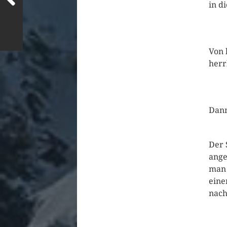
in d
Von 
herr
Dann
Der 
ange
man 
eine
nach