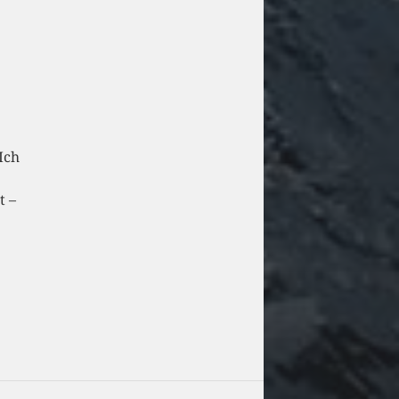
Ich
t –