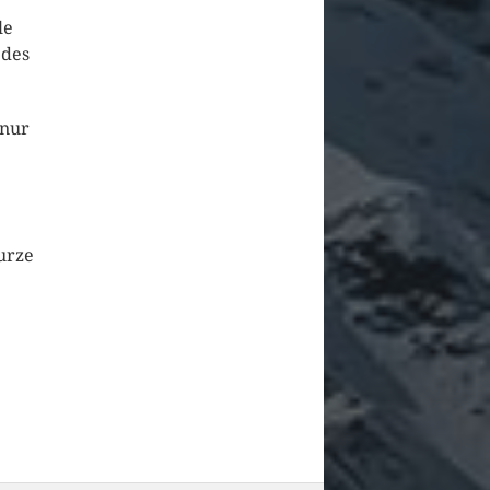
le
 des
 nur
urze