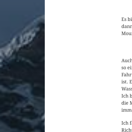
Es b
dann
Moun
Auch
so e
Fahr
ist.
Wass
Ich 
die 
imme
Ich 
Rich