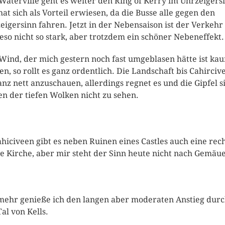
Waterville geht es weiter den Ring of Kerry im Uhrzeigers
hat sich als Vorteil erwiesen, da die Busse alle gegen den
eigersinn fahren. Jetzt in der Nebensaison ist der Verkehr
eso nicht so stark, aber trotzdem ein schöner Nebeneffekt.
Wind, der mich gestern noch fast umgeblasen hätte ist ka
en, so rollt es ganz ordentlich. Die Landschaft bis Cahirciv
ganz nett anzuschauen, allerdings regnet es und die Gipfel s
n der tiefen Wolken nicht zu sehen.
ahiciveen gibt es neben Ruinen eines Castles auch eine rec
e Kirche, aber mir steht der Sinn heute nicht nach Gemäue
mehr genieße ich den langen aber moderaten Anstieg dur
Tal von Kells.