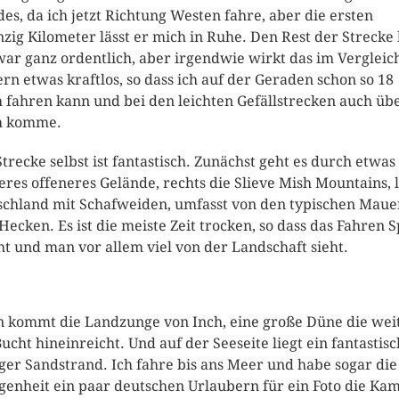
es, da ich jetzt Richtung Westen fahre, aber die ersten
zig Kilometer lässt er mich in Ruhe. Den Rest der Strecke 
war ganz ordentlich, aber irgendwie wirkt das im Vergleic
ern etwas kraftlos, so dass ich auf der Geraden schon so 18
 fahren kann und bei den leichten Gefällstrecken auch üb
h komme.
Strecke selbst ist fantastisch. Zunächst geht es durch etwas
eres offeneres Gelände, rechts die Slieve Mish Mountains, 
chland mit Schafweiden, umfasst von den typischen Maue
Hecken. Es ist die meiste Zeit trocken, so dass das Fahren 
t und man vor allem viel von der Landschaft sieht.
 kommt die Landzunge von Inch, eine große Düne die weit
Bucht hineinreicht. Und auf der Seeseite liegt ein fantastisc
iger Sandstrand. Ich fahre bis ans Meer und habe sogar die
genheit ein paar deutschen Urlaubern für ein Foto die Ka