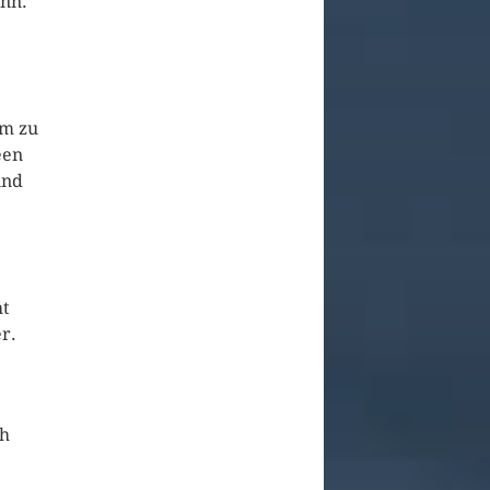
inn.
um zu
een
ind
ht
r.
ch