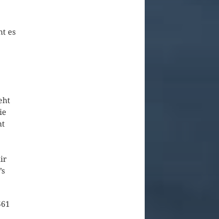
ht es
eht
ie
ht
e
ir
’s
561