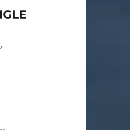
NGLE
5°