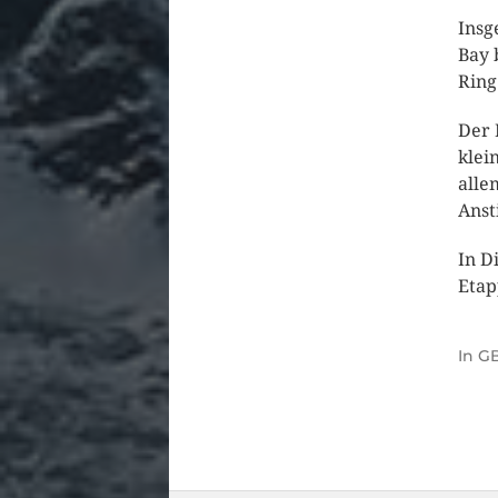
Insg
Bay 
Ring
Der 
klei
alle
Anst
In D
Etap
In
GB