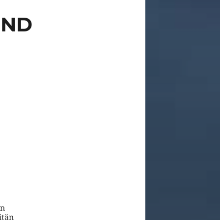
UND
in
itän