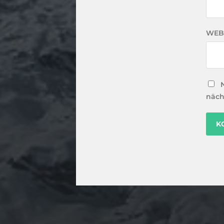
WEB
näch