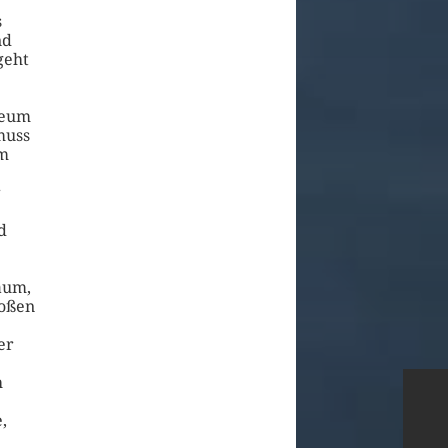
s
nd
geht
seum
muss
em
r
d
aum,
roßen
er
h
,