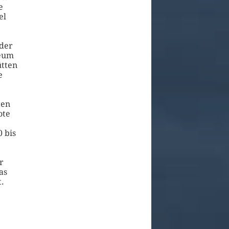
e
el
eder
seum
ütten
e
ten
ote
0 bis
r
as
t.