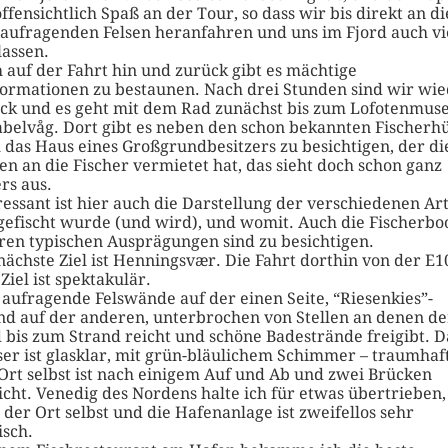
offensichtlich Spaß an der Tour, so dass wir bis direkt an di
l aufragenden Felsen heranfahren und uns im Fjord auch vi
lassen.
 auf der Fahrt hin und zurück gibt es mächtige
formationen zu bestaunen. Nach drei Stunden sind wir wi
ck und es geht mit dem Rad zunächst bis zum Lofotenmu
abelvåg. Dort gibt es neben den schon bekannten Fischerh
 das Haus eines Großgrundbesitzers zu besichtigen, der di
en an die Fischer vermietet hat, das sieht doch schon ganz
rs aus.
ressant ist hier auch die Darstellung der verschiedenen Ar
gefischt wurde (und wird), und womit. Auch die Fischerbo
hren typischen Ausprägungen sind zu besichtigen.
nächste Ziel ist Henningsvær. Die Fahrt dorthin von der E1
Ziel ist spektakulär.
l aufragende Felswände auf der einen Seite, “Riesenkies”-
nd auf der anderen, unterbrochen von Stellen an denen de
 bis zum Strand reicht und schöne Badestrände freigibt. D
er ist glasklar, mit grün-bläulichem Schimmer – traumhaf
Ort selbst ist nach einigem Auf und Ab und zwei Brücken
icht. Venedig des Nordens halte ich für etwas übertrieben,
 der Ort selbst und die Hafenanlage ist zweifellos sehr
isch.