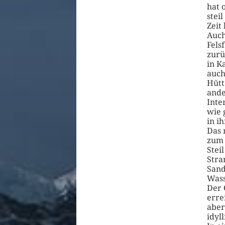
hat 
stei
Zeit 
Auch
Fels
zurü
in K
auch
Hütt
ande
Inte
wie 
in i
Das 
zum 
Stei
Stra
Sand
Wass
Der 
erre
aber
idyll