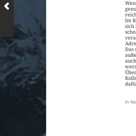
Wenn
genu
reic
Im R
sich
scho
vera
Adre
Das 
auße
auch
werd
Über
Koll
dafü
In
No