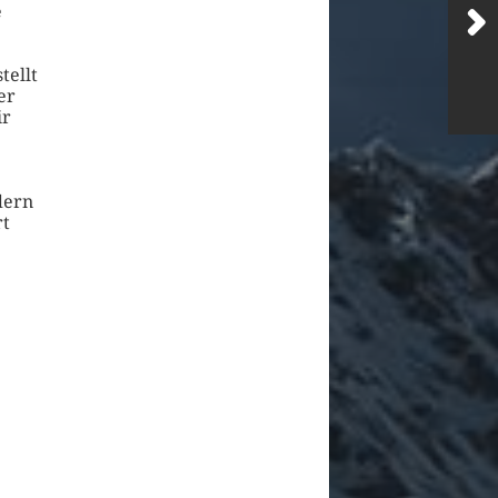
e
tellt
er
ir
dern
rt