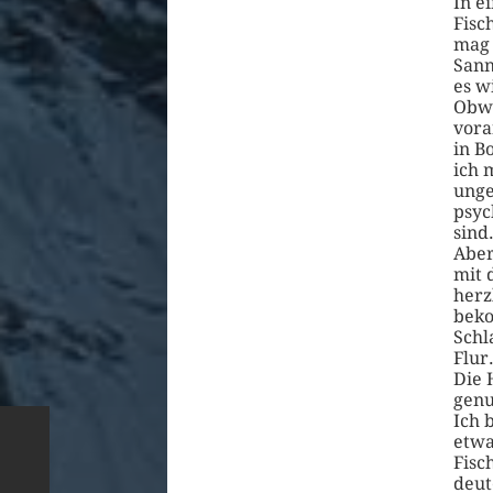
In e
Fisc
mag 
Sann
es w
Obwo
vora
in B
ich 
unge
psyc
sind
Aber
mit 
herz
beko
Schl
Flur
Die 
genu
Ich 
etwa
Fisc
deut