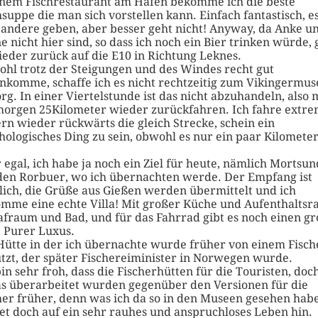
inem Fischrestaurant am Hafen bekomme ich die beste
hsuppe die man sich vorstellen kann. Einfach fantastisch, e
andere geben, aber besser geht nicht! Anyway, da Anke u
e nicht hier sind, so dass ich noch ein Bier trinken würde, 
ieder zurück auf die E10 in Richtung Leknes.
hl trotz der Steigungen und des Windes recht gut
nkomme, schaffe ich es nicht rechtzeitig zum Vikingermu
org. In einer Viertelstunde ist das nicht abzuhandeln, also 
morgen 25Kilometer wieder zurückfahren. Ich fahre extr
rn wieder rückwärts die gleich Strecke, schein ein
hologisches Ding zu sein, obwohl es nur ein paar Kilomete
.
 egal, ich habe ja noch ein Ziel für heute, nämlich Mortsun
den Rorbuer, wo ich übernachten werde. Der Empfang ist
lich, die Grüße aus Gießen werden übermittelt und ich
mme eine echte Villa! Mit großer Küche und Aufenthaltsr
afraum und Bad, und für das Fahrrad gibt es noch einen g
. Purer Luxus.
Hütte in der ich übernachte wurde früher von einem Fisch
tzt, der später Fischereiminister in Norwegen wurde.
bin sehr froh, dass die Fischerhütten für die Touristen, doc
s überarbeitet wurden gegenüber den Versionen für die
her früher, denn was ich da so in den Museen gesehen habe
et doch auf ein sehr rauhes und anspruchloses Leben hin.